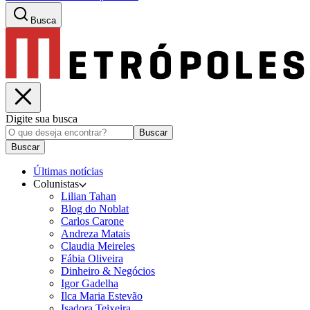
Busca
Digite sua busca
Buscar
Buscar
Últimas notícias
Colunistas
Lilian Tahan
Blog do Noblat
Carlos Carone
Andreza Matais
Claudia Meireles
Fábia Oliveira
Dinheiro & Negócios
Igor Gadelha
Ilca Maria Estevão
Isadora Teixeira