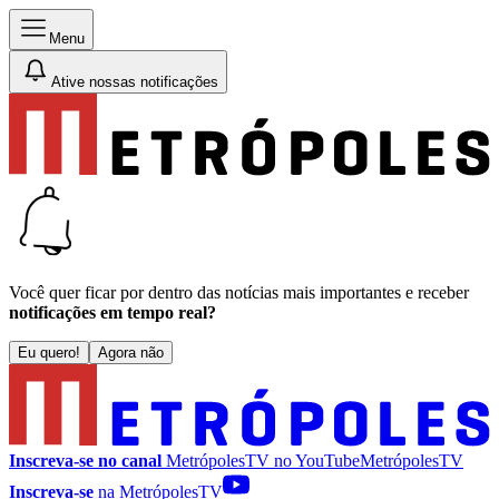
Menu
Ative nossas notificações
Você quer ficar por dentro das notícias mais importantes e receber
notificações em tempo real?
Eu quero!
Agora não
Inscreva-se no canal
MetrópolesTV no
YouTube
MetrópolesTV
Inscreva-se
na MetrópolesTV