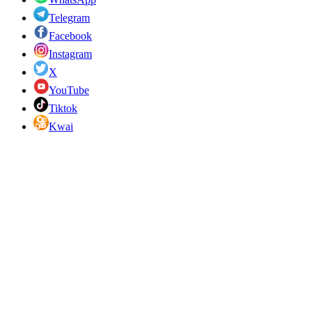
Telegram
Facebook
Instagram
X
YouTube
Tiktok
Kwai