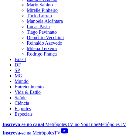
Mario Sabino
Mirelle Pinheiro
Tácio Lorran
Manoela Alcântara
Lucas Pasin
Tiago Pavinatto
Demétrio Vecchioli
Reinaldo Azevedo
Milena Teixeira
Rodrigo França
Brasil
DF
SP
MG
Mundo
Entretenimento
Vida & Estilo
Saúde
Ciência
Esportes
Especiais
Inscreva-se no canal
MetrópolesTV no
YouTube
MetrópolesTV
Inscreva-se
na MetrópolesTV