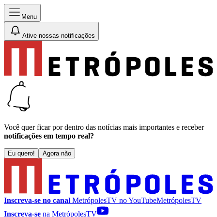
Menu
Ative nossas notificações
Você quer ficar por dentro das notícias mais importantes e receber
notificações em tempo real?
Eu quero!
Agora não
Inscreva-se no canal
MetrópolesTV no
YouTube
MetrópolesTV
Inscreva-se
na MetrópolesTV