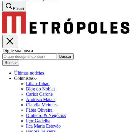
Busca
Digite sua busca
Buscar
Buscar
Últimas notícias
Colunistas
Lilian Tahan
Blog do Noblat
Carlos Carone
Andreza Matais
Claudia Meireles
Fábia Oliveira
Dinheiro & Negócios
Igor Gadelha
Ilca Maria Estevão
Isadora Teixeira