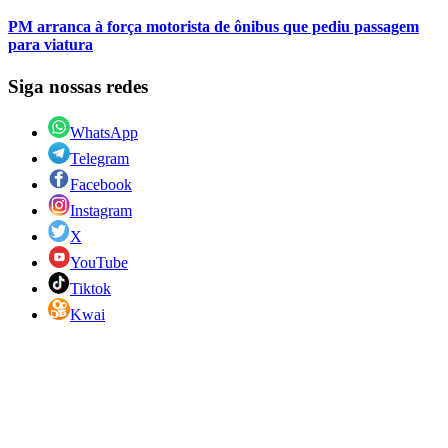
PM arranca à força motorista de ônibus que pediu passagem
para viatura
Siga nossas redes
WhatsApp
Telegram
Facebook
Instagram
X
YouTube
Tiktok
Kwai