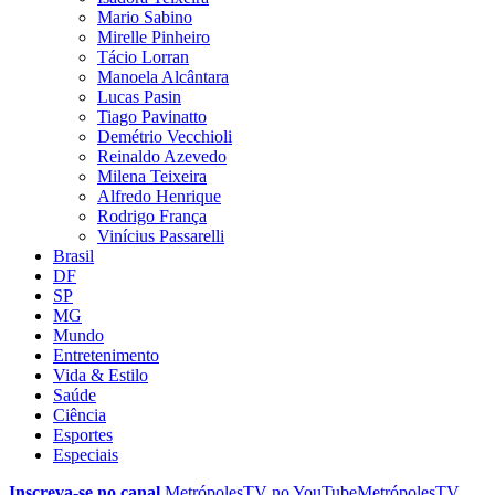
Mario Sabino
Mirelle Pinheiro
Tácio Lorran
Manoela Alcântara
Lucas Pasin
Tiago Pavinatto
Demétrio Vecchioli
Reinaldo Azevedo
Milena Teixeira
Alfredo Henrique
Rodrigo França
Vinícius Passarelli
Brasil
DF
SP
MG
Mundo
Entretenimento
Vida & Estilo
Saúde
Ciência
Esportes
Especiais
Inscreva-se no canal
MetrópolesTV no
YouTube
MetrópolesTV