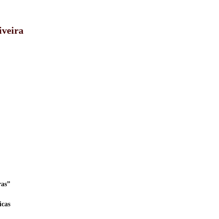
iveira
ras”
icas