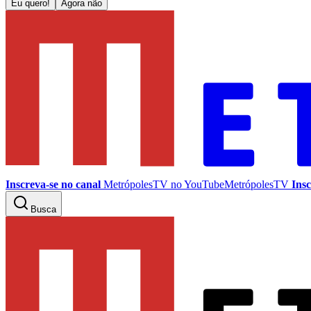
Eu quero!
Agora não
Inscreva-se no canal
MetrópolesTV no
YouTube
MetrópolesTV
Insc
Busca