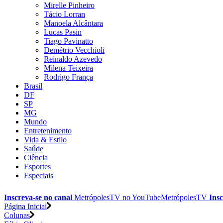
Mirelle Pinheiro
Tácio Lorran
Manoela Alcântara
Lucas Pasin
Tiago Pavinatto
Demétrio Vecchioli
Reinaldo Azevedo
Milena Teixeira
Rodrigo França
Brasil
DF
SP
MG
Mundo
Entretenimento
Vida & Estilo
Saúde
Ciência
Esportes
Especiais
Inscreva-se no canal
MetrópolesTV no
YouTube
MetrópolesTV
Insc
Página Inicial
Colunas