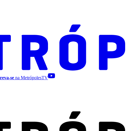
reva-se
na MetrópolesTV