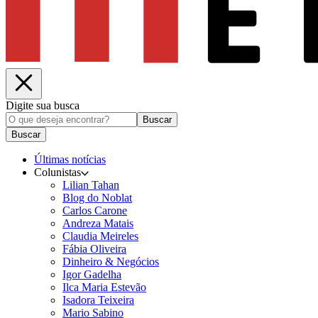
Digite sua busca
Buscar
Buscar
Últimas notícias
Colunistas
Lilian Tahan
Blog do Noblat
Carlos Carone
Andreza Matais
Claudia Meireles
Fábia Oliveira
Dinheiro & Negócios
Igor Gadelha
Ilca Maria Estevão
Isadora Teixeira
Mario Sabino