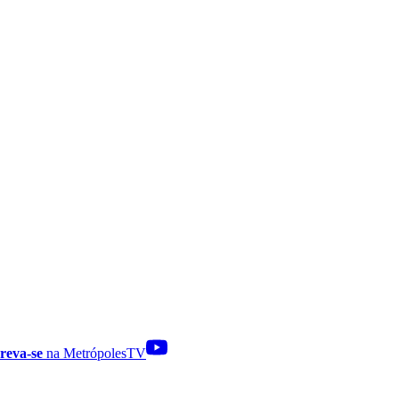
reva-se
na MetrópolesTV