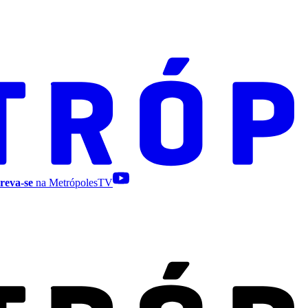
reva-se
na MetrópolesTV