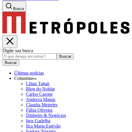
Busca
Digite sua busca
Buscar
Buscar
Últimas notícias
Colunistas
Lilian Tahan
Blog do Noblat
Carlos Carone
Andreza Matais
Claudia Meireles
Fábia Oliveira
Dinheiro & Negócios
Igor Gadelha
Ilca Maria Estevão
Isadora Teixeira