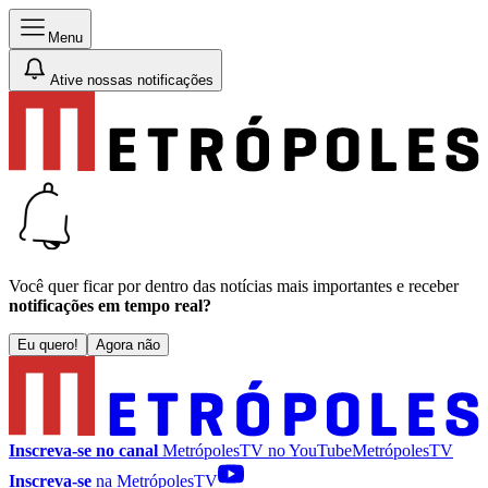
Menu
Ative nossas notificações
Você quer ficar por dentro das notícias mais importantes e receber
notificações em tempo real?
Eu quero!
Agora não
Inscreva-se no canal
MetrópolesTV no
YouTube
MetrópolesTV
Inscreva-se
na MetrópolesTV