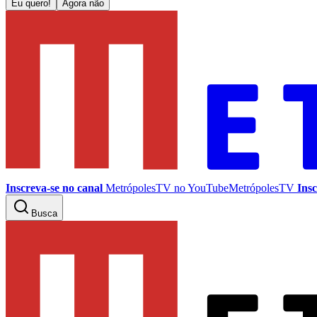
Eu quero!
Agora não
Inscreva-se no canal
MetrópolesTV no
YouTube
MetrópolesTV
Insc
Busca