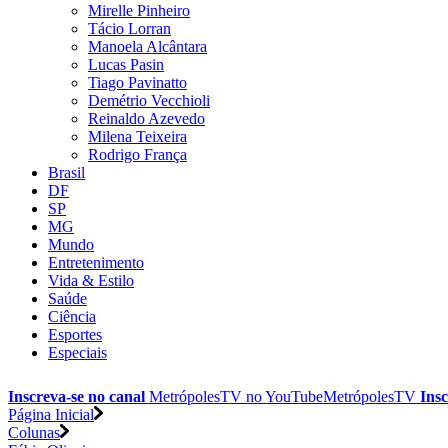
Mirelle Pinheiro
Tácio Lorran
Manoela Alcântara
Lucas Pasin
Tiago Pavinatto
Demétrio Vecchioli
Reinaldo Azevedo
Milena Teixeira
Rodrigo França
Brasil
DF
SP
MG
Mundo
Entretenimento
Vida & Estilo
Saúde
Ciência
Esportes
Especiais
Inscreva-se no canal
MetrópolesTV no
YouTube
MetrópolesTV
Insc
Página Inicial
Colunas