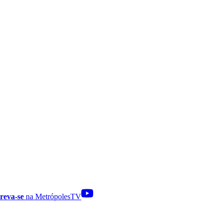
reva-se
na MetrópolesTV