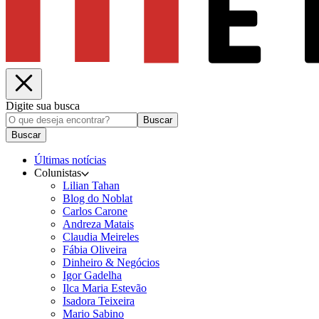
Digite sua busca
Buscar
Buscar
Últimas notícias
Colunistas
Lilian Tahan
Blog do Noblat
Carlos Carone
Andreza Matais
Claudia Meireles
Fábia Oliveira
Dinheiro & Negócios
Igor Gadelha
Ilca Maria Estevão
Isadora Teixeira
Mario Sabino