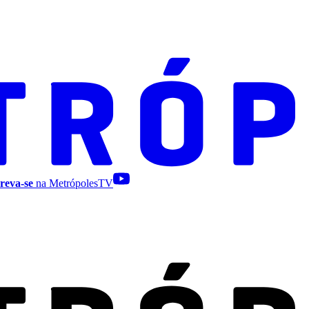
reva-se
na MetrópolesTV