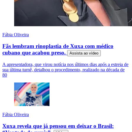
Fábia Oliveira
Fãs lembram rinoplastia de Xuxa com médico
cubano que acabou preso.
Assista ao
vídeo
A apresentadora, que virou notícia nos últimos dias após a estreia de
sua última turnê, detalhou o procedimento, realizado na década de
80
Fábia Oliveira
Xuxa revela que já pensou em deixar o Brasil: