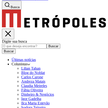
Busca
Digite sua busca
Buscar
Buscar
Últimas notícias
Colunistas
Lilian Tahan
Blog do Noblat
Carlos Carone
Andreza Matais
Claudia Meireles
Fábia Oliveira
Dinheiro & Negócios
Igor Gadelha
Ilca Maria Estevão
Isadora Teixeira