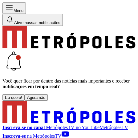
Menu
Ative nossas notificações
Você quer ficar por dentro das notícias mais importantes e receber
notificações em tempo real?
Eu quero!
Agora não
Inscreva-se no canal
MetrópolesTV no
YouTube
MetrópolesTV
Inscreva-se
na MetrópolesTV