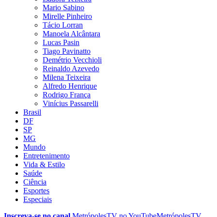
Mario Sabino
Mirelle Pinheiro
Tácio Lorran
Manoela Alcântara
Lucas Pasin
Tiago Pavinatto
Demétrio Vecchioli
Reinaldo Azevedo
Milena Teixeira
Alfredo Henrique
Rodrigo França
Vinícius Passarelli
Brasil
DF
SP
MG
Mundo
Entretenimento
Vida & Estilo
Saúde
Ciência
Esportes
Especiais
Inscreva-se no canal
MetrópolesTV no
YouTube
MetrópolesTV