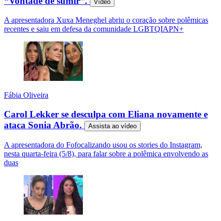
“Vontade de sumir”.
Vídeo
A apresentadora Xuxa Meneghel abriu o coração sobre polêmicas
recentes e saiu em defesa da comunidade LGBTQIAPN+
Fábia Oliveira
Carol Lekker se desculpa com Eliana novamente e
ataca Sonia Abrão.
Assista ao
vídeo
A apresentadora do Fofocalizando usou os stories do Instagram,
nesta quarta-feira (5/8), para falar sobre a polêmica envolvendo as
duas