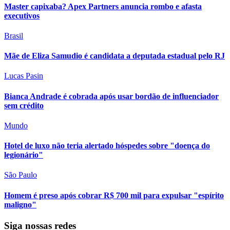
Master capixaba? Apex Partners anuncia rombo e afasta
executivos
Brasil
Mãe de Eliza Samudio é candidata a deputada estadual pelo RJ
Lucas Pasin
Bianca Andrade é cobrada após usar bordão de influenciador
sem crédito
Mundo
Hotel de luxo não teria alertado hóspedes sobre "doença do
legionário"
São Paulo
Homem é preso após cobrar R$ 700 mil para expulsar "espírito
maligno"
Siga nossas redes