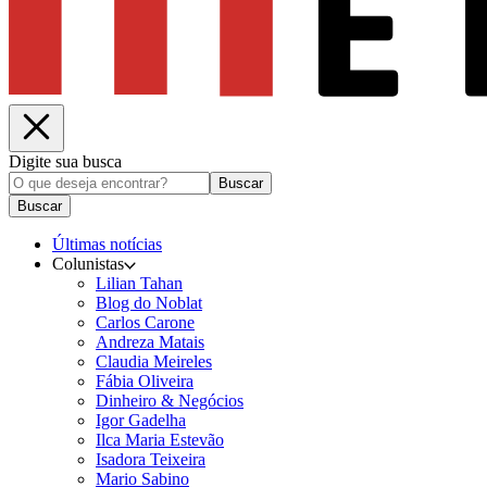
Digite sua busca
Buscar
Buscar
Últimas notícias
Colunistas
Lilian Tahan
Blog do Noblat
Carlos Carone
Andreza Matais
Claudia Meireles
Fábia Oliveira
Dinheiro & Negócios
Igor Gadelha
Ilca Maria Estevão
Isadora Teixeira
Mario Sabino