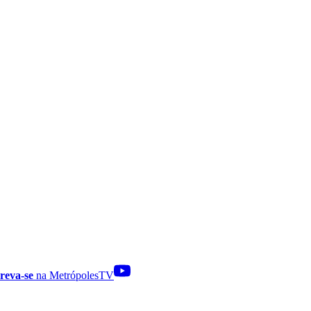
reva-se
na MetrópolesTV