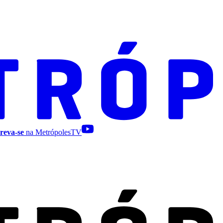
reva-se
na MetrópolesTV