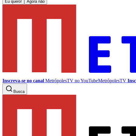
Eu quero!
Agora não
Inscreva-se no canal
MetrópolesTV no
YouTube
MetrópolesTV
Insc
Busca