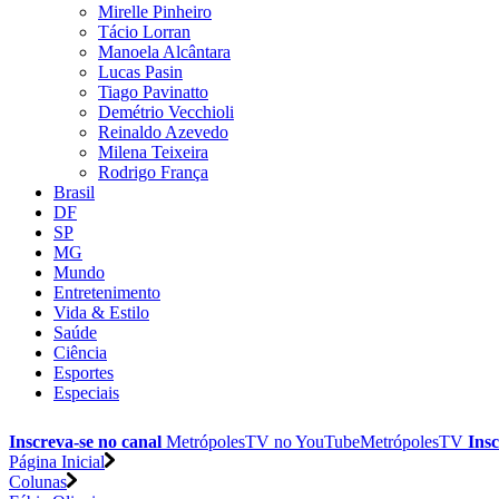
Mirelle Pinheiro
Tácio Lorran
Manoela Alcântara
Lucas Pasin
Tiago Pavinatto
Demétrio Vecchioli
Reinaldo Azevedo
Milena Teixeira
Rodrigo França
Brasil
DF
SP
MG
Mundo
Entretenimento
Vida & Estilo
Saúde
Ciência
Esportes
Especiais
Inscreva-se no canal
MetrópolesTV no
YouTube
MetrópolesTV
Insc
Página Inicial
Colunas