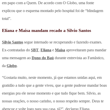
em papo com a Quem. De acordo com O Globo, uma fonte
explicou que o esquema montado pelo hospital foi de “blindagem
total”.
Eliana e Maisa mandam recado a Silvio Santos
Silvio Santos
segue internado se recuperando e fazendo exames.
Ex-contratadas do
SBT
,
Eliana
e
Maisa
aproveitaram para mandar
uma mensagem ao
Dono do Baú
durante entrevista ao Fantástico,
da
Globo
.
“Gostaria muito, neste momento, já que estamos unidas aqui, em
gratidão a tudo que a gente viveu, que a gente pudesse mandar boas
energias pra ele nesse momento e que tudo fique bem. Silvio, as
nossas orações, o nosso carinho, o nosso respeito sempre. Deus te
abençoe e volte logo para sua casa, tá?”, declarou Eliana.