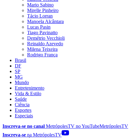
Mario Sabino
Mirelle Pinheiro
Tácio Lorran
Manoela Alcântara
Lucas Pasin
Tiago Pavinatto
Demétrio Vecchioli
Reinaldo Azevedo
Milena Teixeira
Rodrigo França
Brasil
DF
SP
MG
Mundo
Entretenimento
Vida & Estilo
Saúde
Ciência
Esportes
Especiais
Inscreva-se no canal
MetrópolesTV no
YouTube
MetrópolesTV
Inscreva-se
na MetrópolesTV