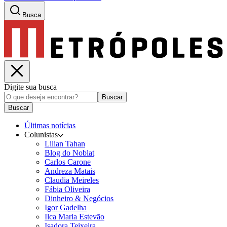
Busca
Digite sua busca
Buscar
Buscar
Últimas notícias
Colunistas
Lilian Tahan
Blog do Noblat
Carlos Carone
Andreza Matais
Claudia Meireles
Fábia Oliveira
Dinheiro & Negócios
Igor Gadelha
Ilca Maria Estevão
Isadora Teixeira