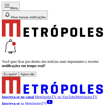
Menu
Ative nossas notificações
Você quer ficar por dentro das notícias mais importantes e receber
notificações em tempo real?
Eu quero!
Agora não
Inscreva-se no canal
MetrópolesTV no
YouTube
MetrópolesTV
Inscreva-se
na MetrópolesTV