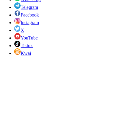
Telegram
Facebook
Instagram
X
YouTube
Tiktok
Kwai