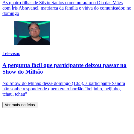
As quatro filhas de Silvio Santos comemoraram o Dia das Mães
com Íris Abravanel, matriarca da família e viúva do comunicador, no
domingo
Televisão
A pergunta fácil que participante deixou passar no
Show do Milhão
No Show do Milhão desse domingo (10/5), a participante Sandra
não soube responder de quem era o bordão "beijinho, beijinho,
tchau, tchau"
Ver mais notícias