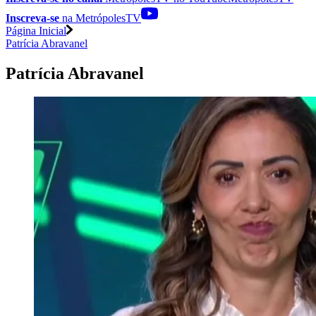
Inscreva-se
na MetrópolesTV
Página Inicial
Patrícia Abravanel
Patrícia Abravanel