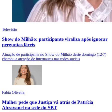
Televisão
Show do Milhão: participante viraliza após ignorar
perguntas fáceis
Atuação de participante no Show do Milhão deste domingo (12/7)
chamou a atenção de internautas nas redes sociais
Fábia Oliveira
Mulher pede que Justiça vá atrás de Patrícia
Abravanel na sede do SBT