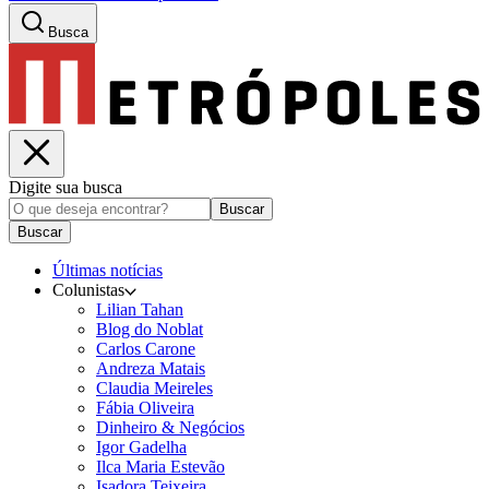
Busca
Digite sua busca
Buscar
Buscar
Últimas notícias
Colunistas
Lilian Tahan
Blog do Noblat
Carlos Carone
Andreza Matais
Claudia Meireles
Fábia Oliveira
Dinheiro & Negócios
Igor Gadelha
Ilca Maria Estevão
Isadora Teixeira