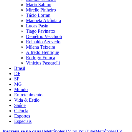
Mario Sabino
Mirelle Pinheiro
Tácio Lorran
Manoela Alcântara
Lucas Pasin
Tiago Pavinatto
Demétrio Vecchioli
Reinaldo Azevedo
Milena Teixeira
Alfredo Henrique
Rodrigo França
Vinícius Passarelli
Brasil
DF
SP
MG
Mundo
Entretenimento
Vida & Estilo
Saúde
Ciência
Esportes
Especiais
Inscreva-se no canal
MetrópolesTV no
YouTube
MetrópolesTV