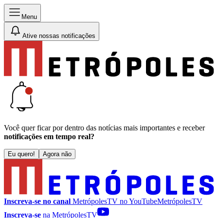
Menu
Ative nossas notificações
Você quer ficar por dentro das notícias mais importantes e receber
notificações em tempo real?
Eu quero!
Agora não
Inscreva-se no canal
MetrópolesTV no
YouTube
MetrópolesTV
Inscreva-se
na MetrópolesTV