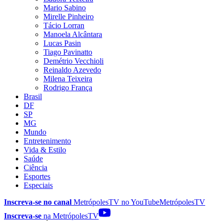
Mario Sabino
Mirelle Pinheiro
Tácio Lorran
Manoela Alcântara
Lucas Pasin
Tiago Pavinatto
Demétrio Vecchioli
Reinaldo Azevedo
Milena Teixeira
Rodrigo França
Brasil
DF
SP
MG
Mundo
Entretenimento
Vida & Estilo
Saúde
Ciência
Esportes
Especiais
Inscreva-se no canal
MetrópolesTV no
YouTube
MetrópolesTV
Inscreva-se
na MetrópolesTV