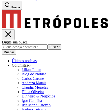
Busca
Digite sua busca
Buscar
Buscar
Últimas notícias
Colunistas
Lilian Tahan
Blog do Noblat
Carlos Carone
Andreza Matais
Claudia Meireles
Fábia Oliveira
Dinheiro & Negócios
Igor Gadelha
Ilca Maria Estevão
Isadora Teixeira