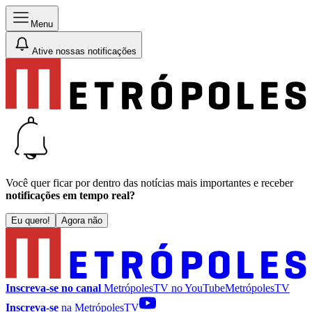
Menu
Ative nossas notificações
Você quer ficar por dentro das notícias mais importantes e receber
notificações em tempo real?
Eu quero!
Agora não
Inscreva-se no canal
MetrópolesTV no
YouTube
MetrópolesTV
Inscreva-se
na MetrópolesTV