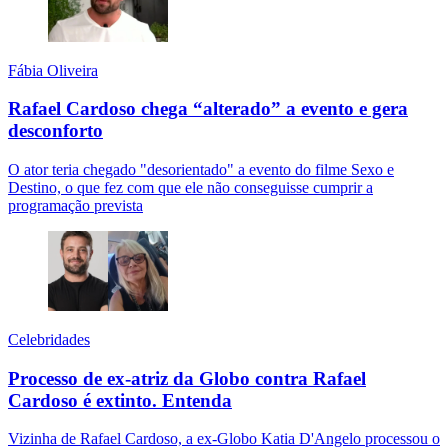
Fábia Oliveira
Rafael Cardoso chega “alterado” a evento e gera
desconforto
O ator teria chegado "desorientado" a evento do filme Sexo e
Destino, o que fez com que ele não conseguisse cumprir a
programação prevista
Celebridades
Processo de ex-atriz da Globo contra Rafael
Cardoso é extinto. Entenda
Vizinha de Rafael Cardoso, a ex-Globo Katia D'Angelo processou o