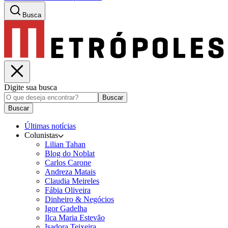
Busca
Digite sua busca
Buscar
Buscar
Últimas notícias
Colunistas
Lilian Tahan
Blog do Noblat
Carlos Carone
Andreza Matais
Claudia Meireles
Fábia Oliveira
Dinheiro & Negócios
Igor Gadelha
Ilca Maria Estevão
Isadora Teixeira