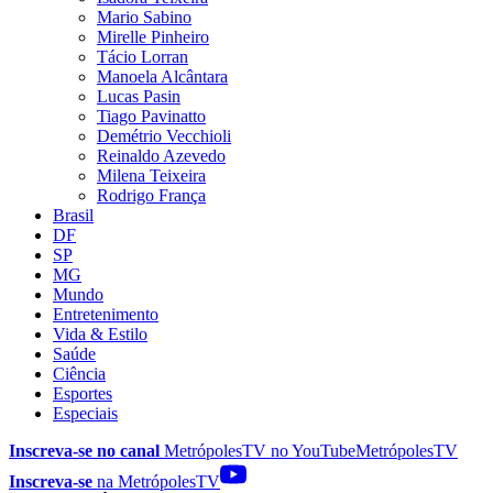
Mario Sabino
Mirelle Pinheiro
Tácio Lorran
Manoela Alcântara
Lucas Pasin
Tiago Pavinatto
Demétrio Vecchioli
Reinaldo Azevedo
Milena Teixeira
Rodrigo França
Brasil
DF
SP
MG
Mundo
Entretenimento
Vida & Estilo
Saúde
Ciência
Esportes
Especiais
Inscreva-se no canal
MetrópolesTV no
YouTube
MetrópolesTV
Inscreva-se
na MetrópolesTV