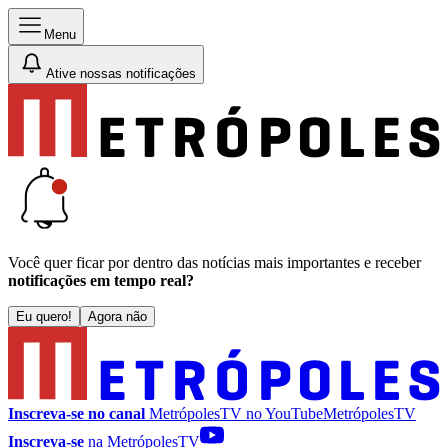
Menu
Ative nossas notificações
Você quer ficar por dentro das notícias mais importantes e receber
notificações em tempo real?
Eu quero!
Agora não
Inscreva-se no canal
MetrópolesTV no
YouTube
MetrópolesTV
Inscreva-se
na MetrópolesTV