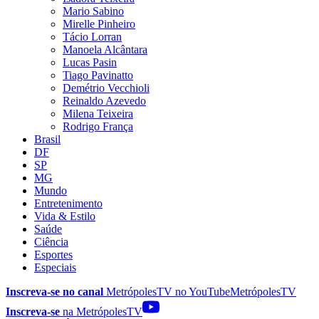
Mario Sabino
Mirelle Pinheiro
Tácio Lorran
Manoela Alcântara
Lucas Pasin
Tiago Pavinatto
Demétrio Vecchioli
Reinaldo Azevedo
Milena Teixeira
Rodrigo França
Brasil
DF
SP
MG
Mundo
Entretenimento
Vida & Estilo
Saúde
Ciência
Esportes
Especiais
Inscreva-se no canal
MetrópolesTV no
YouTube
MetrópolesTV
Inscreva-se
na MetrópolesTV