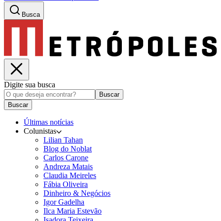
Busca
Digite sua busca
Buscar
Buscar
Últimas notícias
Colunistas
Lilian Tahan
Blog do Noblat
Carlos Carone
Andreza Matais
Claudia Meireles
Fábia Oliveira
Dinheiro & Negócios
Igor Gadelha
Ilca Maria Estevão
Isadora Teixeira