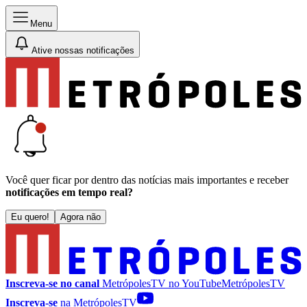
Menu
Ative nossas notificações
Você quer ficar por dentro das notícias mais importantes e receber
notificações em tempo real?
Eu quero!
Agora não
Inscreva-se no canal
MetrópolesTV no
YouTube
MetrópolesTV
Inscreva-se
na MetrópolesTV