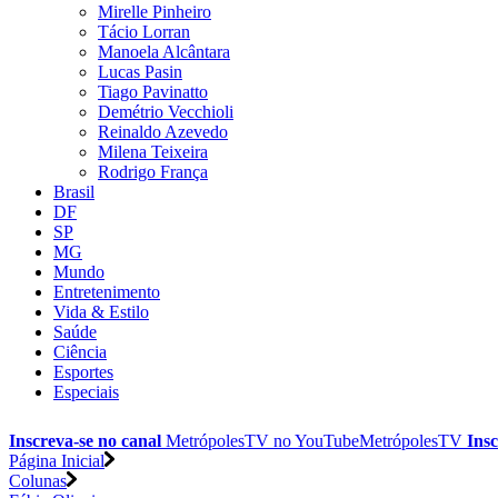
Mirelle Pinheiro
Tácio Lorran
Manoela Alcântara
Lucas Pasin
Tiago Pavinatto
Demétrio Vecchioli
Reinaldo Azevedo
Milena Teixeira
Rodrigo França
Brasil
DF
SP
MG
Mundo
Entretenimento
Vida & Estilo
Saúde
Ciência
Esportes
Especiais
Inscreva-se no canal
MetrópolesTV no
YouTube
MetrópolesTV
Insc
Página Inicial
Colunas