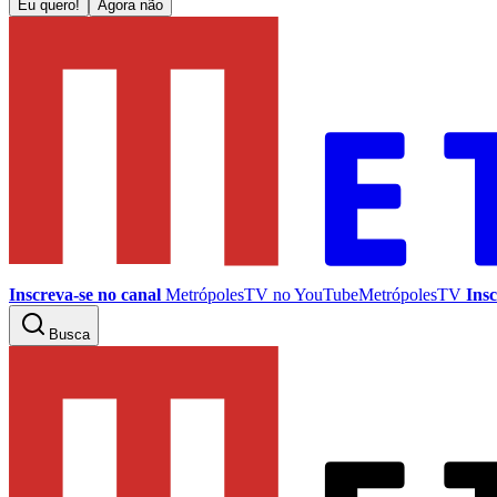
Eu quero!
Agora não
Inscreva-se no canal
MetrópolesTV no
YouTube
MetrópolesTV
Insc
Busca