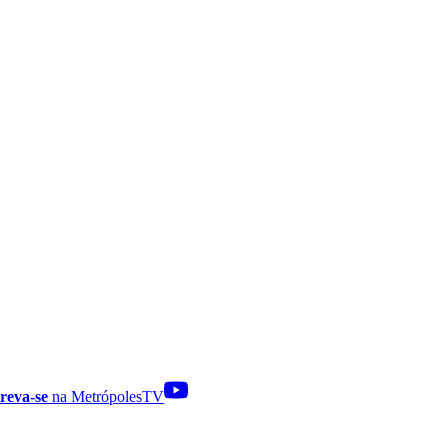
reva-se
na MetrópolesTV