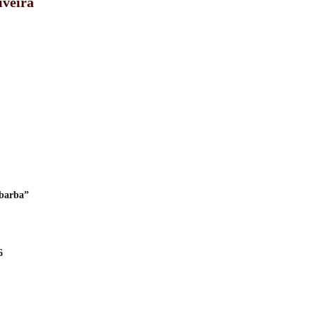
iveira
 barba”
6