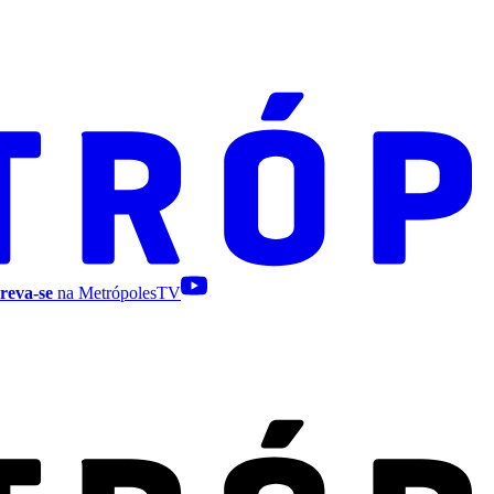
reva-se
na MetrópolesTV