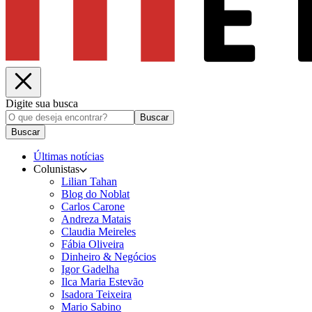
Digite sua busca
Buscar
Buscar
Últimas notícias
Colunistas
Lilian Tahan
Blog do Noblat
Carlos Carone
Andreza Matais
Claudia Meireles
Fábia Oliveira
Dinheiro & Negócios
Igor Gadelha
Ilca Maria Estevão
Isadora Teixeira
Mario Sabino