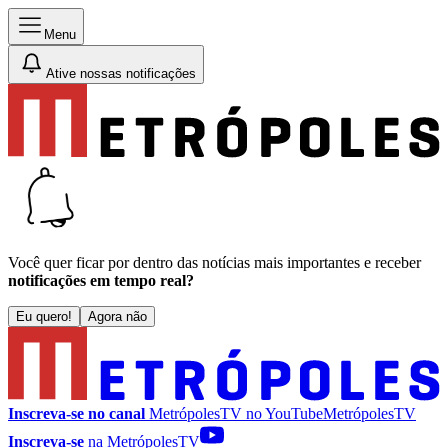
Menu
Ative nossas notificações
Você quer ficar por dentro das notícias mais importantes e receber
notificações em tempo real?
Eu quero!
Agora não
Inscreva-se no canal
MetrópolesTV no
YouTube
MetrópolesTV
Inscreva-se
na MetrópolesTV