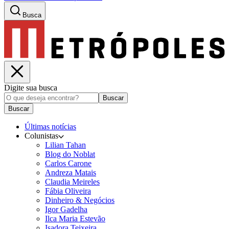
Busca
Digite sua busca
Buscar
Buscar
Últimas notícias
Colunistas
Lilian Tahan
Blog do Noblat
Carlos Carone
Andreza Matais
Claudia Meireles
Fábia Oliveira
Dinheiro & Negócios
Igor Gadelha
Ilca Maria Estevão
Isadora Teixeira