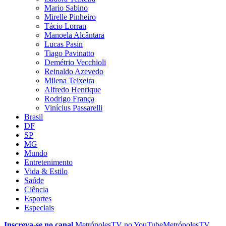
Mario Sabino
Mirelle Pinheiro
Tácio Lorran
Manoela Alcântara
Lucas Pasin
Tiago Pavinatto
Demétrio Vecchioli
Reinaldo Azevedo
Milena Teixeira
Alfredo Henrique
Rodrigo França
Vinícius Passarelli
Brasil
DF
SP
MG
Mundo
Entretenimento
Vida & Estilo
Saúde
Ciência
Esportes
Especiais
Inscreva-se no canal
MetrópolesTV no
YouTube
MetrópolesTV