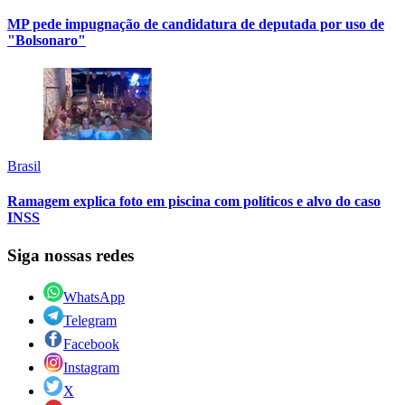
MP pede impugnação de candidatura de deputada por uso de
"Bolsonaro"
Brasil
Ramagem explica foto em piscina com políticos e alvo do caso
INSS
Siga nossas redes
WhatsApp
Telegram
Facebook
Instagram
X