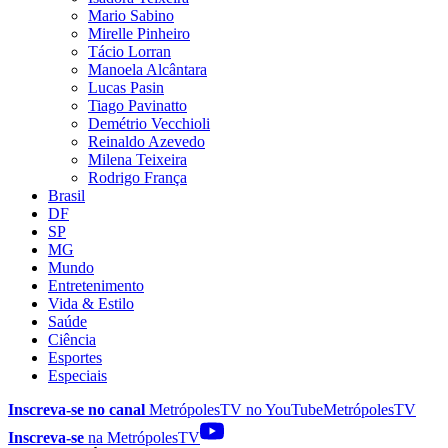
Mario Sabino
Mirelle Pinheiro
Tácio Lorran
Manoela Alcântara
Lucas Pasin
Tiago Pavinatto
Demétrio Vecchioli
Reinaldo Azevedo
Milena Teixeira
Rodrigo França
Brasil
DF
SP
MG
Mundo
Entretenimento
Vida & Estilo
Saúde
Ciência
Esportes
Especiais
Inscreva-se no canal
MetrópolesTV no
YouTube
MetrópolesTV
Inscreva-se
na MetrópolesTV