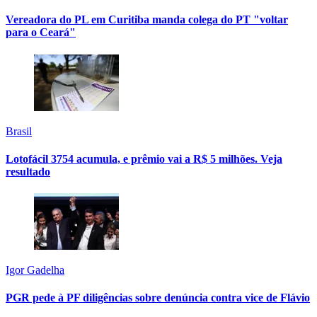
Vereadora do PL em Curitiba manda colega do PT "voltar
para o Ceará"
Brasil
Lotofácil 3754 acumula, e prêmio vai a R$ 5 milhões. Veja
resultado
Igor Gadelha
PGR pede à PF diligências sobre denúncia contra vice de Flávio