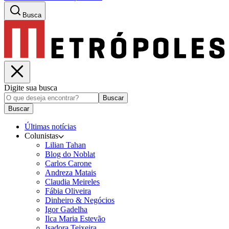
Busca
Digite sua busca
Buscar
Buscar
Últimas notícias
Colunistas
Lilian Tahan
Blog do Noblat
Carlos Carone
Andreza Matais
Claudia Meireles
Fábia Oliveira
Dinheiro & Negócios
Igor Gadelha
Ilca Maria Estevão
Isadora Teixeira