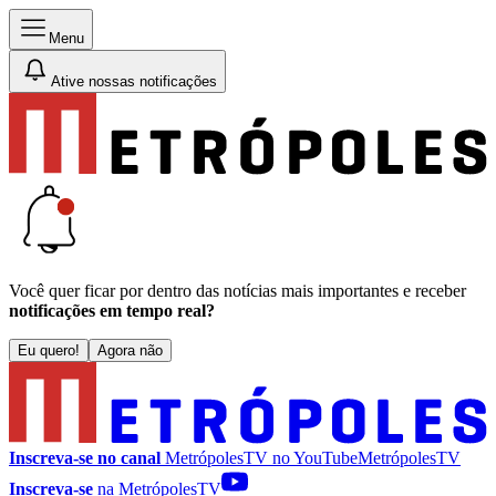
Menu
Ative nossas notificações
Você quer ficar por dentro das notícias mais importantes e receber
notificações em tempo real?
Eu quero!
Agora não
Inscreva-se no canal
MetrópolesTV no
YouTube
MetrópolesTV
Inscreva-se
na MetrópolesTV