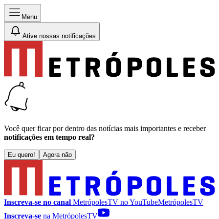
Menu
Ative nossas notificações
Você quer ficar por dentro das notícias mais importantes e receber
notificações em tempo real?
Eu quero!
Agora não
Inscreva-se no canal
MetrópolesTV no
YouTube
MetrópolesTV
Inscreva-se
na MetrópolesTV