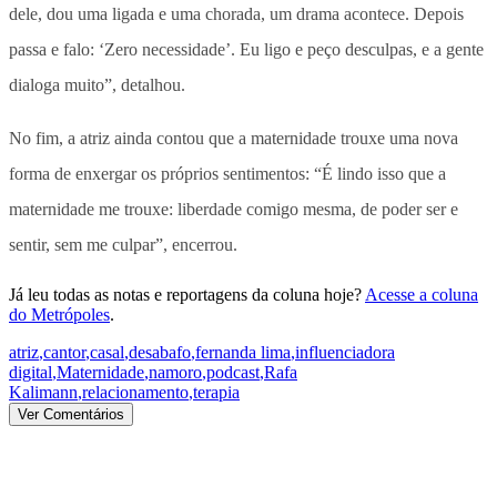
dele, dou uma ligada e uma chorada, um drama acontece. Depois
passa e falo: ‘Zero necessidade’. Eu ligo e peço desculpas, e a gente
dialoga muito”, detalhou.
No fim, a atriz ainda contou que a maternidade trouxe uma nova
forma de enxergar os próprios sentimentos: “É lindo isso que a
maternidade me trouxe: liberdade comigo mesma, de poder ser e
sentir, sem me culpar”, encerrou.
Já leu todas as notas e reportagens da coluna hoje?
Acesse a coluna
do Metrópoles
.
atriz
,
cantor
,
casal
,
desabafo
,
fernanda lima
,
influenciadora
digital
,
Maternidade
,
namoro
,
podcast
,
Rafa
Kalimann
,
relacionamento
,
terapia
Ver Comentários