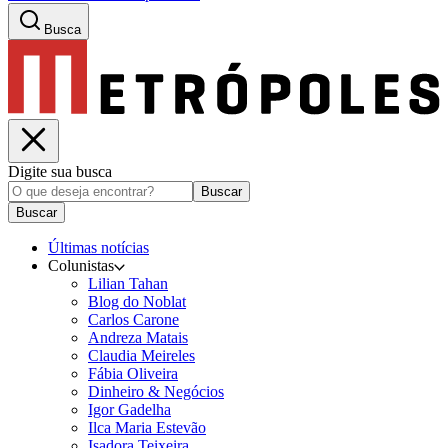
Busca
Digite sua busca
Buscar
Buscar
Últimas notícias
Colunistas
Lilian Tahan
Blog do Noblat
Carlos Carone
Andreza Matais
Claudia Meireles
Fábia Oliveira
Dinheiro & Negócios
Igor Gadelha
Ilca Maria Estevão
Isadora Teixeira