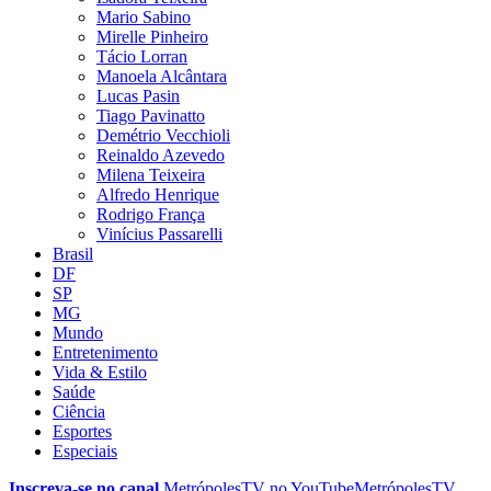
Mario Sabino
Mirelle Pinheiro
Tácio Lorran
Manoela Alcântara
Lucas Pasin
Tiago Pavinatto
Demétrio Vecchioli
Reinaldo Azevedo
Milena Teixeira
Alfredo Henrique
Rodrigo França
Vinícius Passarelli
Brasil
DF
SP
MG
Mundo
Entretenimento
Vida & Estilo
Saúde
Ciência
Esportes
Especiais
Inscreva-se no canal
MetrópolesTV no
YouTube
MetrópolesTV