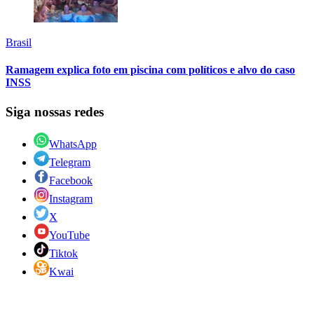
Brasil
Ramagem explica foto em piscina com políticos e alvo do caso
INSS
Siga nossas redes
WhatsApp
Telegram
Facebook
Instagram
X
YouTube
Tiktok
Kwai