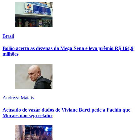
Brasil
Bolão acerta as dezenas da Mega-Sena e leva prêmio R$ 164,9
milhões
Andreza Matais
Acusado de vazar dados de Viviane Barci pede a Fachin que
Moraes não seja relator