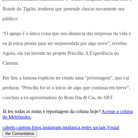
Bonde do Tigrão, lembrou que pretende chocar novamente seu
público:
“O apego é a única coisa que nos distancia das surpresas da vida e
eu já estou pronta para ser surpreendida por algo novo”, revelou.
Agora, ela vai investir no projeto Priscilla: A Experiência no
Cinema.
Por fim, a famosa explicou ter criado uma “personagem”, que vai
perdurar. “Priscilla foi só o início de algo que continua em breve”,
concluiu a ex-apresentadora do Bom Dia & Cia, do SBT.
Já leu todas as notas e reportagens da coluna hoje?
Acesse a coluna
do Metrópoles
.
cabelo
,
cantora
,
fotos
,
instagram
,
mudança
,
redes sociais
,
Visual
Ver Comentários