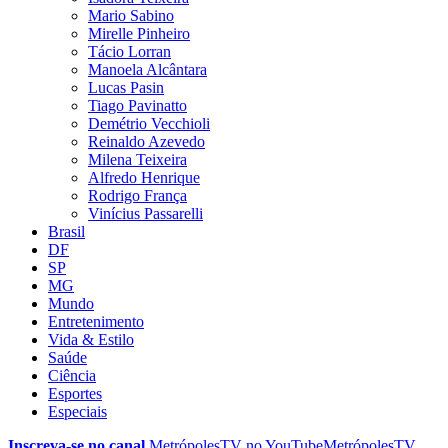
Mario Sabino
Mirelle Pinheiro
Tácio Lorran
Manoela Alcântara
Lucas Pasin
Tiago Pavinatto
Demétrio Vecchioli
Reinaldo Azevedo
Milena Teixeira
Alfredo Henrique
Rodrigo França
Vinícius Passarelli
Brasil
DF
SP
MG
Mundo
Entretenimento
Vida & Estilo
Saúde
Ciência
Esportes
Especiais
Inscreva-se no canal
MetrópolesTV no
YouTube
MetrópolesTV