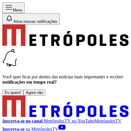
Menu
Ative nossas notificações
Você quer ficar por dentro das notícias mais importantes e receber
notificações em tempo real?
Eu quero!
Agora não
Inscreva-se no canal
MetrópolesTV no
YouTube
MetrópolesTV
Inscreva-se
na MetrópolesTV