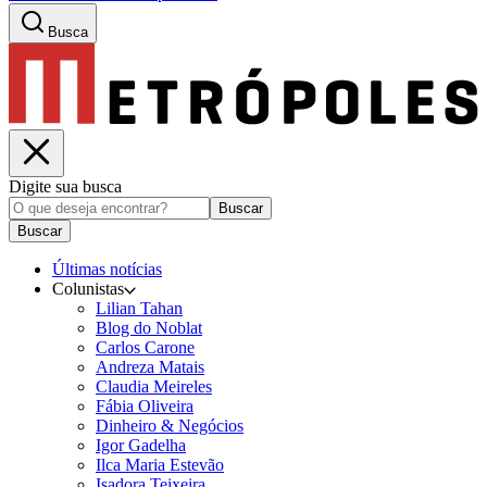
Busca
Digite sua busca
Buscar
Buscar
Últimas notícias
Colunistas
Lilian Tahan
Blog do Noblat
Carlos Carone
Andreza Matais
Claudia Meireles
Fábia Oliveira
Dinheiro & Negócios
Igor Gadelha
Ilca Maria Estevão
Isadora Teixeira