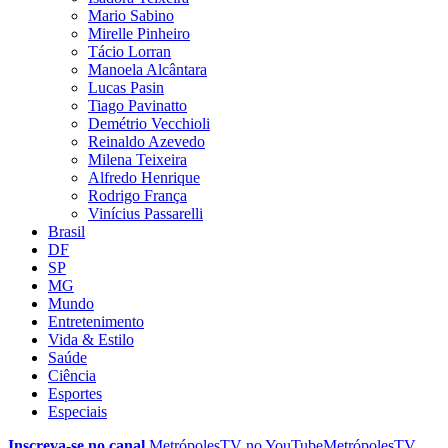
Mario Sabino
Mirelle Pinheiro
Tácio Lorran
Manoela Alcântara
Lucas Pasin
Tiago Pavinatto
Demétrio Vecchioli
Reinaldo Azevedo
Milena Teixeira
Alfredo Henrique
Rodrigo França
Vinícius Passarelli
Brasil
DF
SP
MG
Mundo
Entretenimento
Vida & Estilo
Saúde
Ciência
Esportes
Especiais
Inscreva-se no canal
MetrópolesTV no
YouTube
MetrópolesTV