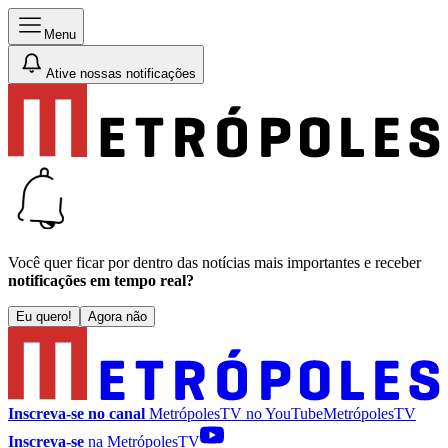
Menu
Ative nossas notificações
Você quer ficar por dentro das notícias mais importantes e receber
notificações em tempo real?
Eu quero!
Agora não
Inscreva-se no canal
MetrópolesTV no
YouTube
MetrópolesTV
Inscreva-se
na MetrópolesTV