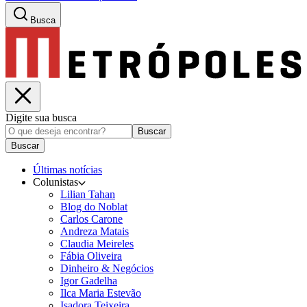
Busca
Digite sua busca
Buscar
Buscar
Últimas notícias
Colunistas
Lilian Tahan
Blog do Noblat
Carlos Carone
Andreza Matais
Claudia Meireles
Fábia Oliveira
Dinheiro & Negócios
Igor Gadelha
Ilca Maria Estevão
Isadora Teixeira