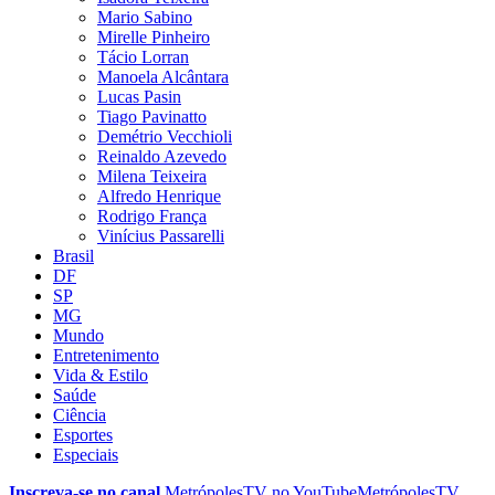
Mario Sabino
Mirelle Pinheiro
Tácio Lorran
Manoela Alcântara
Lucas Pasin
Tiago Pavinatto
Demétrio Vecchioli
Reinaldo Azevedo
Milena Teixeira
Alfredo Henrique
Rodrigo França
Vinícius Passarelli
Brasil
DF
SP
MG
Mundo
Entretenimento
Vida & Estilo
Saúde
Ciência
Esportes
Especiais
Inscreva-se no canal
MetrópolesTV no
YouTube
MetrópolesTV