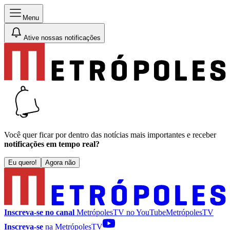
Menu
Ative nossas notificações
Você quer ficar por dentro das notícias mais importantes e receber
notificações em tempo real?
Eu quero!
Agora não
Inscreva-se no canal
MetrópolesTV no
YouTube
MetrópolesTV
Inscreva-se
na MetrópolesTV