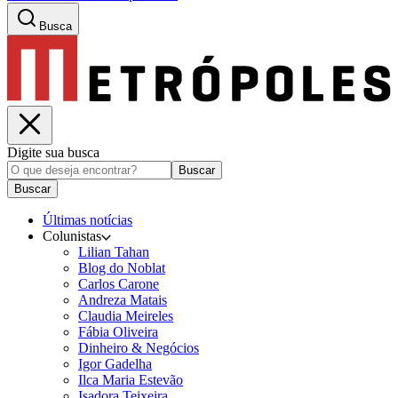
Busca
Digite sua busca
Buscar
Buscar
Últimas notícias
Colunistas
Lilian Tahan
Blog do Noblat
Carlos Carone
Andreza Matais
Claudia Meireles
Fábia Oliveira
Dinheiro & Negócios
Igor Gadelha
Ilca Maria Estevão
Isadora Teixeira