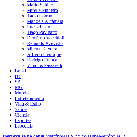
Mario Sabino
Mirelle Pinheiro
Tácio Lorran
Manoela Alcântara
Lucas Pasin
Tiago Pavinatto
Demétrio Vecchioli
Reinaldo Azevedo
Milena Teixeira
Alfredo Henrique
Rodrigo França
Vinícius Passarelli
Brasil
DF
SP
MG
Mundo
Entretenimento
Vida & Estilo
Saúde
Ciência
Esportes
Especiais
Inscreva-se no canal
MetrópolesTV no
YouTube
MetrópolesTV