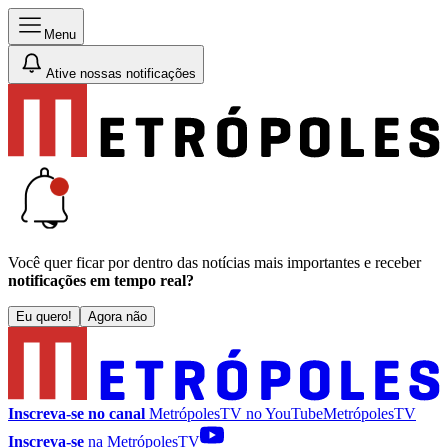
Menu
Ative nossas notificações
Você quer ficar por dentro das notícias mais importantes e receber
notificações em tempo real?
Eu quero!
Agora não
Inscreva-se no canal
MetrópolesTV no
YouTube
MetrópolesTV
Inscreva-se
na MetrópolesTV