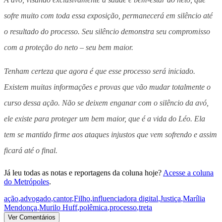
sofre muito com toda essa exposição, permanecerá em silêncio até
o resultado do processo. Seu silêncio demonstra seu compromisso
com a proteção do neto – seu bem maior.
Tenham certeza que agora é que esse processo será iniciado.
Existem muitas informações e provas que vão mudar totalmente o
curso dessa ação. Não se deixem enganar com o silêncio da avó,
ele existe para proteger um bem maior, que é a vida do Léo. Ela
tem se mantido firme aos ataques injustos que vem sofrendo e assim
ficará até o final.
Já leu todas as notas e reportagens da coluna hoje?
Acesse a coluna
do Metrópoles
.
ação
,
advogado
,
cantor
,
Filho
,
influenciadora digital
,
Justiça
,
Marília
Mendonça
,
Murilo Huff
,
polêmica
,
processo
,
treta
Ver Comentários