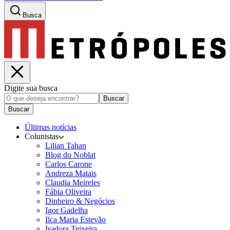
Busca
Digite sua busca
Buscar
Buscar
Últimas notícias
Colunistas
Lilian Tahan
Blog do Noblat
Carlos Carone
Andreza Matais
Claudia Meireles
Fábia Oliveira
Dinheiro & Negócios
Igor Gadelha
Ilca Maria Estevão
Isadora Teixeira