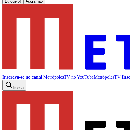
Eu quero!
Agora não
Inscreva-se no canal
MetrópolesTV no
YouTube
MetrópolesTV
Insc
Busca