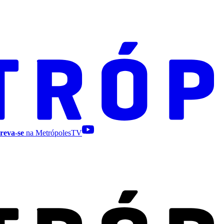
reva-se
na MetrópolesTV