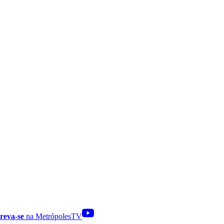
reva-se
na MetrópolesTV