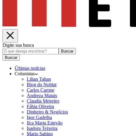
Digite sua busca
Buscar
Buscar
Últimas notícias
Colunistas
Lilian Tahan
Blog do Noblat
Carlos Carone
Andreza Matais
Claudia Meireles
Fábia Oliveira
Dinheiro & Negócios
Igor Gadelha
Ilca Maria Estevão
Isadora Teixeira
Mario Sabino