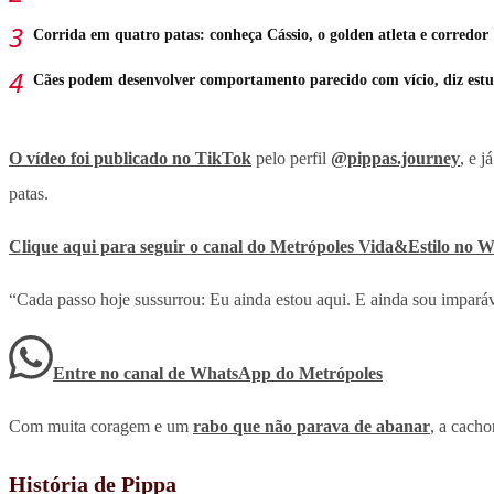
Corrida em quatro patas: conheça Cássio, o golden atleta e corredor
Cães podem desenvolver comportamento parecido com vício, diz est
O vídeo foi publicado no TikTok
pelo perfil
@pippas.journey
, e 
patas.
Clique aqui para seguir o canal do
Metrópoles
Vida&Estilo no 
“Cada passo hoje sussurrou: Eu ainda estou aqui. E ainda sou imparáv
Entre no canal de WhatsApp
do
Metrópoles
Com muita coragem e um
rabo que não parava de abanar
, a cacho
História de Pippa