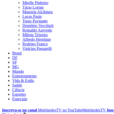
Mirelle Pinheiro
Tácio Lorran
Manoela Alcântara
Lucas Pasin
Tiago Pavinatto
Demétrio Vecchioli
Reinaldo Azevedo
Milena Teixeira
Alfredo Henrique
Rodrigo França
Vinícius Passarelli
Brasil
DF
SP
MG
Mundo
Entretenimento
Vida & Estilo
Saúde
Ciência
Esportes
Especiais
Inscreva-se no canal
MetrópolesTV no
YouTube
MetrópolesTV
Insc