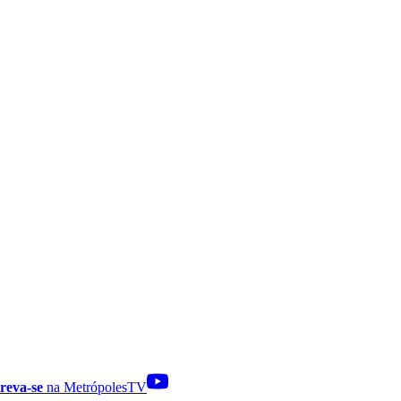
reva-se
na MetrópolesTV