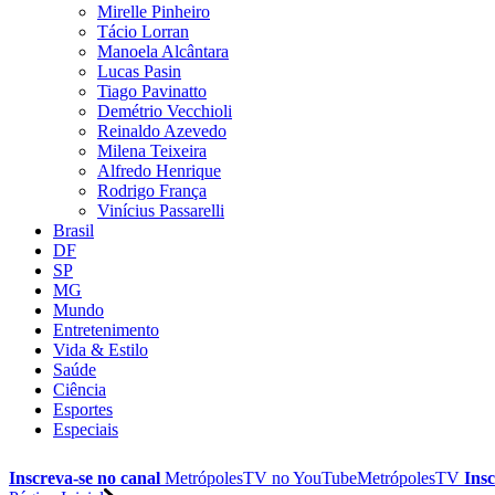
Mirelle Pinheiro
Tácio Lorran
Manoela Alcântara
Lucas Pasin
Tiago Pavinatto
Demétrio Vecchioli
Reinaldo Azevedo
Milena Teixeira
Alfredo Henrique
Rodrigo França
Vinícius Passarelli
Brasil
DF
SP
MG
Mundo
Entretenimento
Vida & Estilo
Saúde
Ciência
Esportes
Especiais
Inscreva-se no canal
MetrópolesTV no
YouTube
MetrópolesTV
Insc