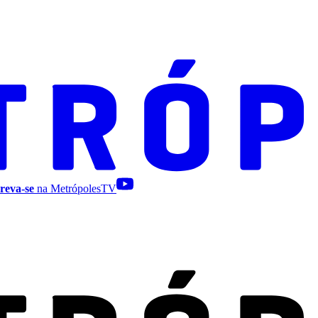
reva-se
na MetrópolesTV