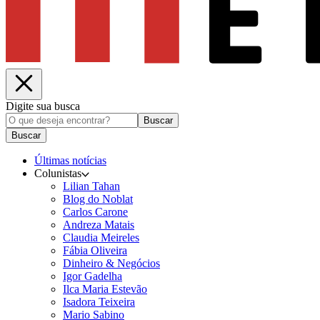
Digite sua busca
Buscar
Buscar
Últimas notícias
Colunistas
Lilian Tahan
Blog do Noblat
Carlos Carone
Andreza Matais
Claudia Meireles
Fábia Oliveira
Dinheiro & Negócios
Igor Gadelha
Ilca Maria Estevão
Isadora Teixeira
Mario Sabino