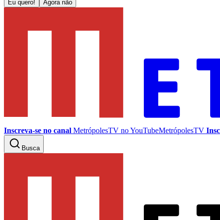
Eu quero!
Agora não
Inscreva-se no canal
MetrópolesTV no
YouTube
MetrópolesTV
Insc
Busca