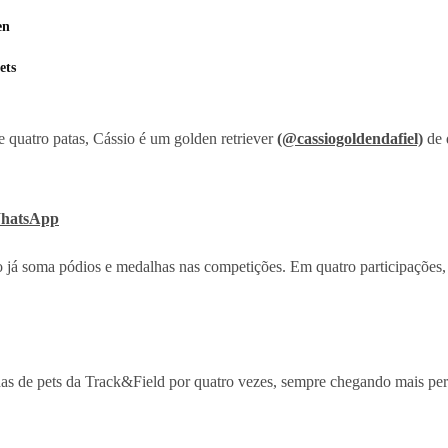
en
ets
 quatro patas, Cássio é um golden retriever
(@cassiogoldendafiel)
de 
 WhatsApp
 já soma pódios e medalhas nas competições. Em quatro participações,
as de pets da Track&Field por quatro vezes, sempre chegando mais perto 