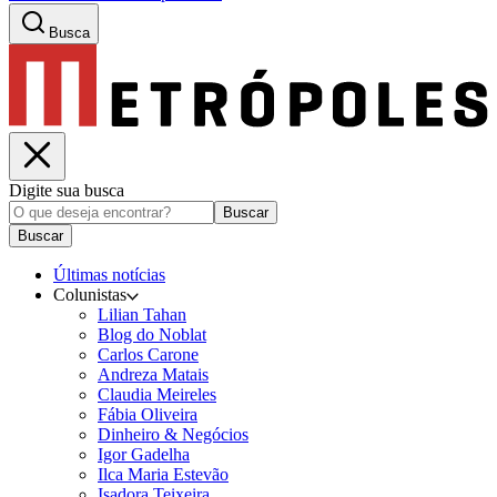
Busca
Digite sua busca
Buscar
Buscar
Últimas notícias
Colunistas
Lilian Tahan
Blog do Noblat
Carlos Carone
Andreza Matais
Claudia Meireles
Fábia Oliveira
Dinheiro & Negócios
Igor Gadelha
Ilca Maria Estevão
Isadora Teixeira