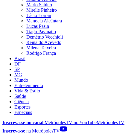
Mario Sabino
Mirelle Pinheiro
Tácio Lorran
Manoela Alcântara
Lucas Pasin
Tiago Pavinatto
Demétrio Vecchioli
Reinaldo Azevedo
Milena Teixeira
Rodrigo França
Brasil
DF
SP
MG
Mundo
Entretenimento
Vida & Estilo
Saúde
Ciência
Esportes
Especiais
Inscreva-se no canal
MetrópolesTV no
YouTube
MetrópolesTV
Inscreva-se
na MetrópolesTV