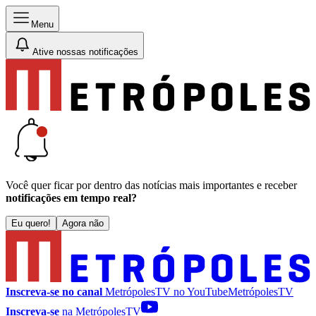
Menu
Ative nossas notificações
Você quer ficar por dentro das notícias mais importantes e receber
notificações em tempo real?
Eu quero!
Agora não
Inscreva-se no canal
MetrópolesTV no
YouTube
MetrópolesTV
Inscreva-se
na MetrópolesTV