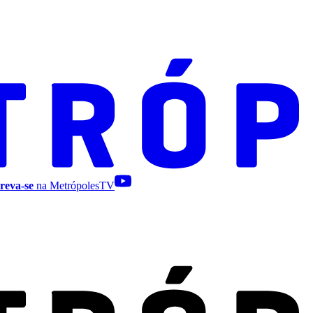
reva-se
na MetrópolesTV