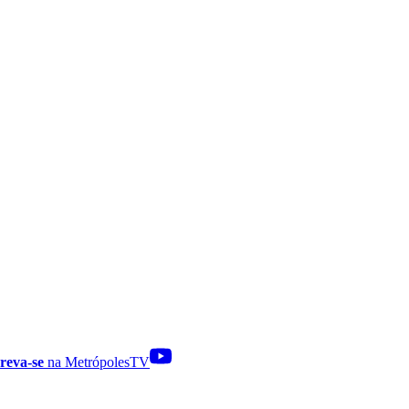
reva-se
na MetrópolesTV