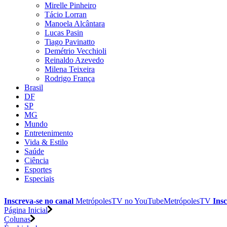
Mirelle Pinheiro
Tácio Lorran
Manoela Alcântara
Lucas Pasin
Tiago Pavinatto
Demétrio Vecchioli
Reinaldo Azevedo
Milena Teixeira
Rodrigo França
Brasil
DF
SP
MG
Mundo
Entretenimento
Vida & Estilo
Saúde
Ciência
Esportes
Especiais
Inscreva-se no canal
MetrópolesTV no
YouTube
MetrópolesTV
Insc
Página Inicial
Colunas