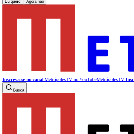
Eu quero!
Agora não
Inscreva-se no canal
MetrópolesTV no
YouTube
MetrópolesTV
Insc
Busca