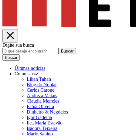
Digite sua busca
Buscar
Buscar
Últimas notícias
Colunistas
Lilian Tahan
Blog do Noblat
Carlos Carone
Andreza Matais
Claudia Meireles
Fábia Oliveira
Dinheiro & Negócios
Igor Gadelha
Ilca Maria Estevão
Isadora Teixeira
Mario Sabino