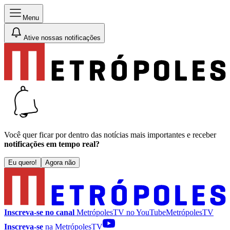
Menu
Ative nossas notificações
Você quer ficar por dentro das notícias mais importantes e receber
notificações em tempo real?
Eu quero!
Agora não
Inscreva-se no canal
MetrópolesTV no
YouTube
MetrópolesTV
Inscreva-se
na MetrópolesTV