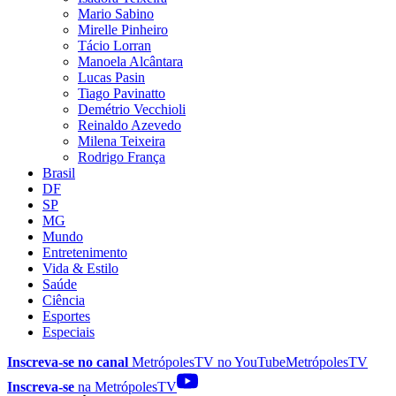
Mario Sabino
Mirelle Pinheiro
Tácio Lorran
Manoela Alcântara
Lucas Pasin
Tiago Pavinatto
Demétrio Vecchioli
Reinaldo Azevedo
Milena Teixeira
Rodrigo França
Brasil
DF
SP
MG
Mundo
Entretenimento
Vida & Estilo
Saúde
Ciência
Esportes
Especiais
Inscreva-se no canal
MetrópolesTV no
YouTube
MetrópolesTV
Inscreva-se
na MetrópolesTV