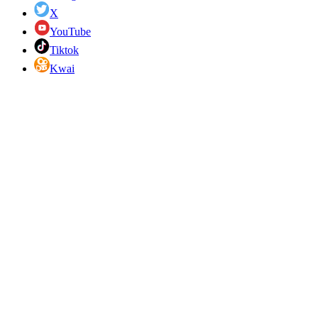
X
YouTube
Tiktok
Kwai