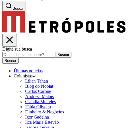
Busca
Digite sua busca
Buscar
Buscar
Últimas notícias
Colunistas
Lilian Tahan
Blog do Noblat
Carlos Carone
Andreza Matais
Claudia Meireles
Fábia Oliveira
Dinheiro & Negócios
Igor Gadelha
Ilca Maria Estevão
Isadora Teixeira