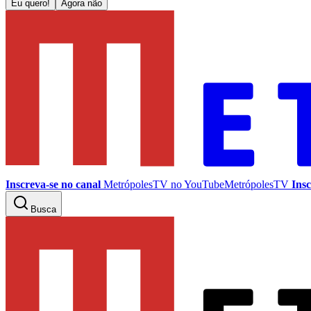
Eu quero!
Agora não
Inscreva-se no canal
MetrópolesTV no
YouTube
MetrópolesTV
Insc
Busca