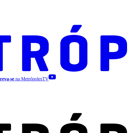
reva-se
na MetrópolesTV