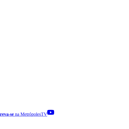
reva-se
na MetrópolesTV