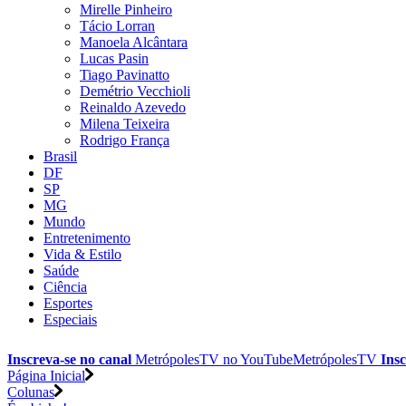
Mirelle Pinheiro
Tácio Lorran
Manoela Alcântara
Lucas Pasin
Tiago Pavinatto
Demétrio Vecchioli
Reinaldo Azevedo
Milena Teixeira
Rodrigo França
Brasil
DF
SP
MG
Mundo
Entretenimento
Vida & Estilo
Saúde
Ciência
Esportes
Especiais
Inscreva-se no canal
MetrópolesTV no
YouTube
MetrópolesTV
Insc
Página Inicial
Colunas