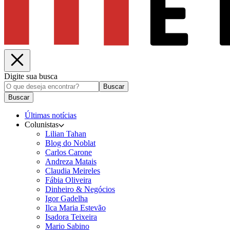
Digite sua busca
Buscar
Buscar
Últimas notícias
Colunistas
Lilian Tahan
Blog do Noblat
Carlos Carone
Andreza Matais
Claudia Meireles
Fábia Oliveira
Dinheiro & Negócios
Igor Gadelha
Ilca Maria Estevão
Isadora Teixeira
Mario Sabino