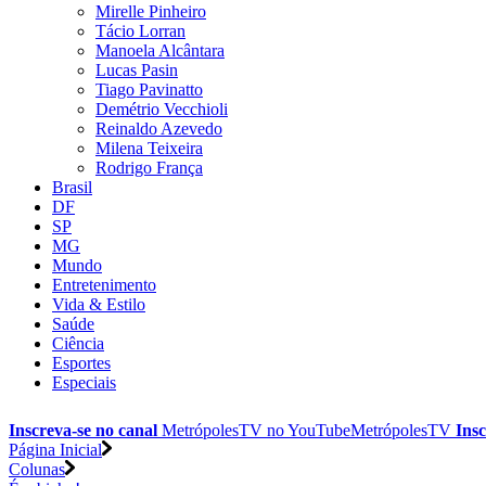
Mirelle Pinheiro
Tácio Lorran
Manoela Alcântara
Lucas Pasin
Tiago Pavinatto
Demétrio Vecchioli
Reinaldo Azevedo
Milena Teixeira
Rodrigo França
Brasil
DF
SP
MG
Mundo
Entretenimento
Vida & Estilo
Saúde
Ciência
Esportes
Especiais
Inscreva-se no canal
MetrópolesTV no
YouTube
MetrópolesTV
Insc
Página Inicial
Colunas