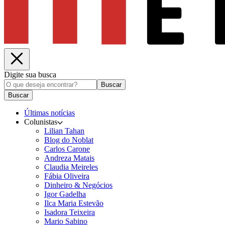
Digite sua busca
Buscar
Buscar
Últimas notícias
Colunistas
Lilian Tahan
Blog do Noblat
Carlos Carone
Andreza Matais
Claudia Meireles
Fábia Oliveira
Dinheiro & Negócios
Igor Gadelha
Ilca Maria Estevão
Isadora Teixeira
Mario Sabino