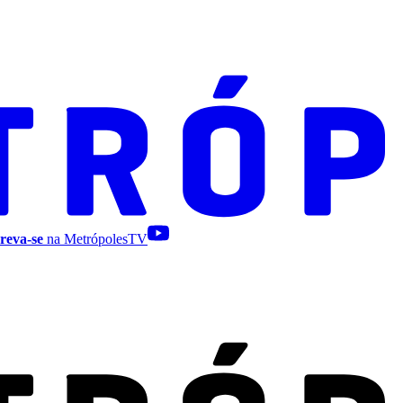
reva-se
na MetrópolesTV