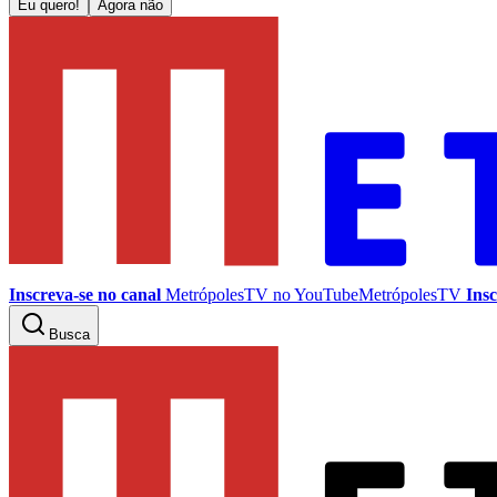
Eu quero!
Agora não
Inscreva-se no canal
MetrópolesTV no
YouTube
MetrópolesTV
Insc
Busca