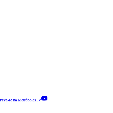
reva-se
na MetrópolesTV