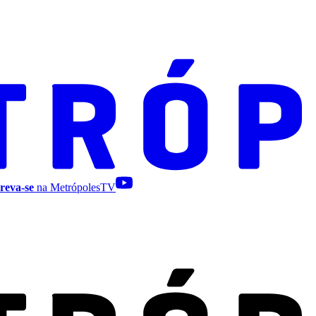
reva-se
na MetrópolesTV