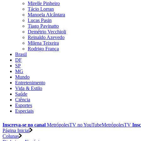
Mirelle Pinheiro
Tácio Lorran
Manoela Alcântara
Lucas Pasin
Tiago Pavinatto
Demétrio Vecchioli
Reinaldo Azevedo
Milena Teixeira
Rodrigo França
Brasil
DF
SP
MG
Mundo
Entretenimento
Vida & Estilo
Saúde
Ciência
Esportes
Especiais
Inscreva-se no canal
MetrópolesTV no
YouTube
MetrópolesTV
Insc
Página Inicial
Colunas