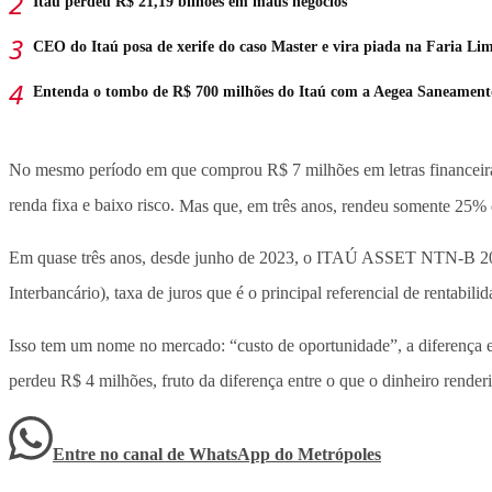
Itaú perdeu R$ 21,19 bilhões em maus negócios
CEO do Itaú posa de xerife do caso Master e vira piada na Faria Li
Entenda o tombo de R$ 700 milhões do Itaú com a Aegea Saneament
No mesmo período em que comprou R$ 7 milhões em letras financeiras s
renda fixa e baixo risco.
Mas que, em três anos, rendeu somente 25%
Em quase três anos, desde junho de 2023, o ITAÚ ASSET NTN-B 2027
Interbancário), taxa de juros que é o principal referencial de rentabil
Isso tem um nome no mercado: “custo de oportunidade”, a diferença e
perdeu R$ 4 milhões, fruto da diferença entre o que o dinheiro render
Entre no canal de WhatsApp
do
Metrópoles