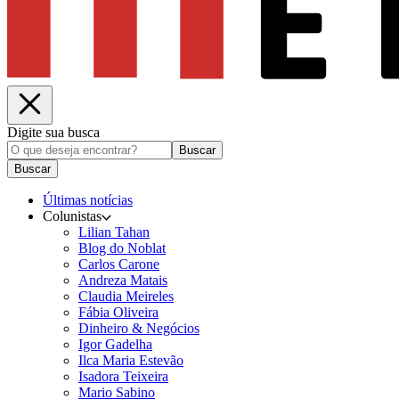
Digite sua busca
Buscar
Buscar
Últimas notícias
Colunistas
Lilian Tahan
Blog do Noblat
Carlos Carone
Andreza Matais
Claudia Meireles
Fábia Oliveira
Dinheiro & Negócios
Igor Gadelha
Ilca Maria Estevão
Isadora Teixeira
Mario Sabino