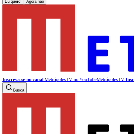
Eu quero!
Agora não
Inscreva-se no canal
MetrópolesTV no
YouTube
MetrópolesTV
Insc
Busca