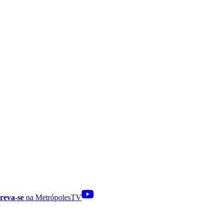
reva-se
na MetrópolesTV