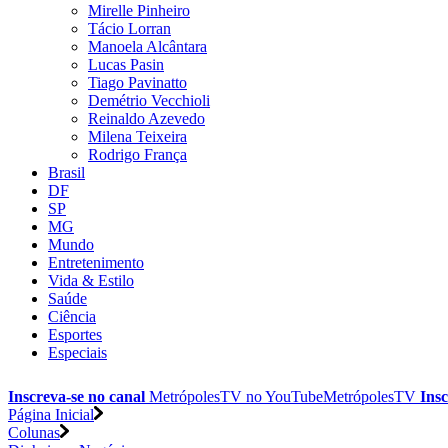
Mirelle Pinheiro
Tácio Lorran
Manoela Alcântara
Lucas Pasin
Tiago Pavinatto
Demétrio Vecchioli
Reinaldo Azevedo
Milena Teixeira
Rodrigo França
Brasil
DF
SP
MG
Mundo
Entretenimento
Vida & Estilo
Saúde
Ciência
Esportes
Especiais
Inscreva-se no canal
MetrópolesTV no
YouTube
MetrópolesTV
Insc
Página Inicial
Colunas