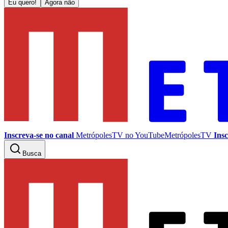
Eu quero!
Agora não
Inscreva-se no canal
MetrópolesTV no
YouTube
MetrópolesTV
Insc
Busca