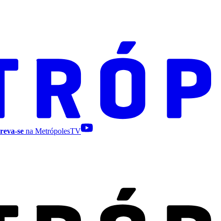
reva-se
na MetrópolesTV