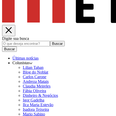
Digite sua busca
Buscar
Buscar
Últimas notícias
Colunistas
Lilian Tahan
Blog do Noblat
Carlos Carone
Andreza Matais
Claudia Meireles
Fábia Oliveira
Dinheiro & Negócios
Igor Gadelha
Ilca Maria Estevão
Isadora Teixeira
Mario Sabino