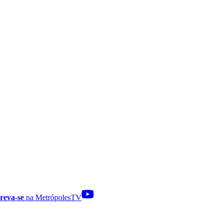
reva-se
na MetrópolesTV