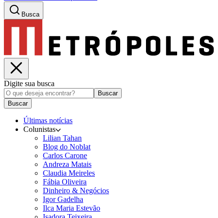
Busca
Digite sua busca
Buscar
Buscar
Últimas notícias
Colunistas
Lilian Tahan
Blog do Noblat
Carlos Carone
Andreza Matais
Claudia Meireles
Fábia Oliveira
Dinheiro & Negócios
Igor Gadelha
Ilca Maria Estevão
Isadora Teixeira