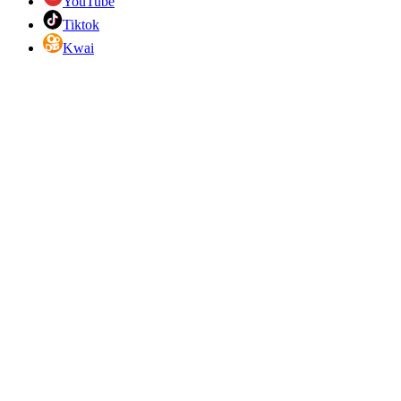
YouTube
Tiktok
Kwai