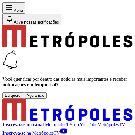
Menu
Ative nossas notificações
Você quer ficar por dentro das notícias mais importantes e receber
notificações em tempo real?
Eu quero!
Agora não
Inscreva-se no canal
MetrópolesTV no
YouTube
MetrópolesTV
Inscreva-se
na MetrópolesTV