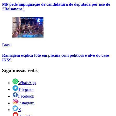
MP pede impugnação de candidatura de deputada por uso de
"Bolsonaro"
Brasil
Ramagem explica foto em piscina com políticos e alvo do caso
INSS
Siga nossas redes
WhatsApp
Telegram
Facebook
Instagram
X