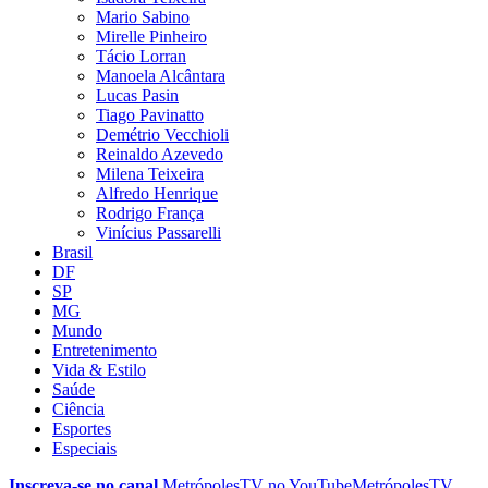
Mario Sabino
Mirelle Pinheiro
Tácio Lorran
Manoela Alcântara
Lucas Pasin
Tiago Pavinatto
Demétrio Vecchioli
Reinaldo Azevedo
Milena Teixeira
Alfredo Henrique
Rodrigo França
Vinícius Passarelli
Brasil
DF
SP
MG
Mundo
Entretenimento
Vida & Estilo
Saúde
Ciência
Esportes
Especiais
Inscreva-se no canal
MetrópolesTV no
YouTube
MetrópolesTV