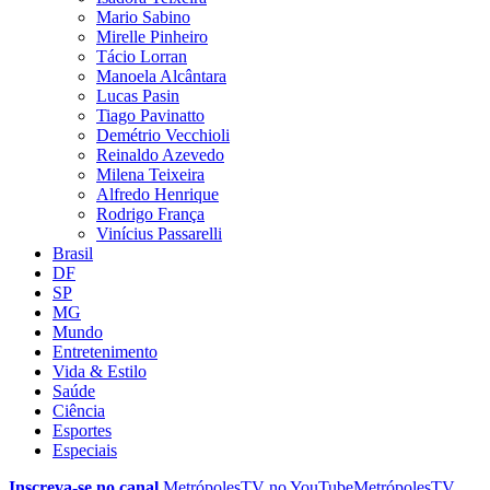
Mario Sabino
Mirelle Pinheiro
Tácio Lorran
Manoela Alcântara
Lucas Pasin
Tiago Pavinatto
Demétrio Vecchioli
Reinaldo Azevedo
Milena Teixeira
Alfredo Henrique
Rodrigo França
Vinícius Passarelli
Brasil
DF
SP
MG
Mundo
Entretenimento
Vida & Estilo
Saúde
Ciência
Esportes
Especiais
Inscreva-se no canal
MetrópolesTV no
YouTube
MetrópolesTV