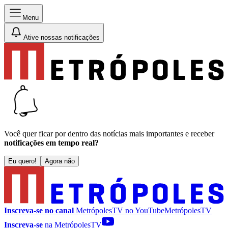
Menu
Ative nossas notificações
Você quer ficar por dentro das notícias mais importantes e receber
notificações em tempo real?
Eu quero!
Agora não
Inscreva-se no canal
MetrópolesTV no
YouTube
MetrópolesTV
Inscreva-se
na MetrópolesTV