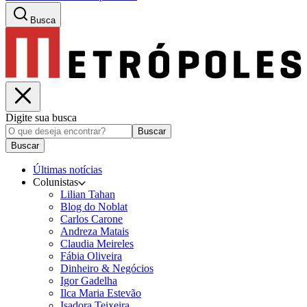
Busca
Digite sua busca
Buscar
Buscar
Últimas notícias
Colunistas
Lilian Tahan
Blog do Noblat
Carlos Carone
Andreza Matais
Claudia Meireles
Fábia Oliveira
Dinheiro & Negócios
Igor Gadelha
Ilca Maria Estevão
Isadora Teixeira