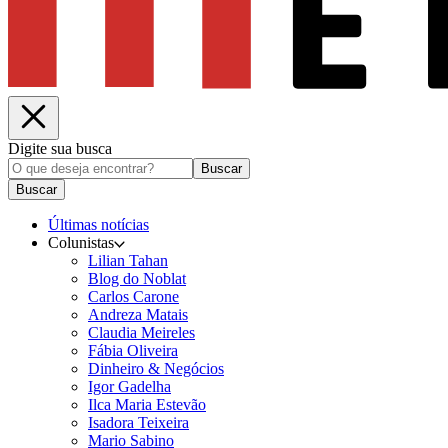
Digite sua busca
Buscar
Buscar
Últimas notícias
Colunistas
Lilian Tahan
Blog do Noblat
Carlos Carone
Andreza Matais
Claudia Meireles
Fábia Oliveira
Dinheiro & Negócios
Igor Gadelha
Ilca Maria Estevão
Isadora Teixeira
Mario Sabino