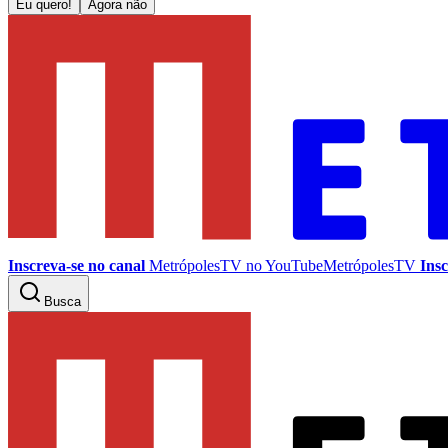
Eu quero!
Agora não
Inscreva-se no canal
MetrópolesTV no
YouTube
MetrópolesTV
Insc
Busca