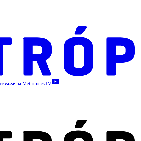
reva-se
na MetrópolesTV