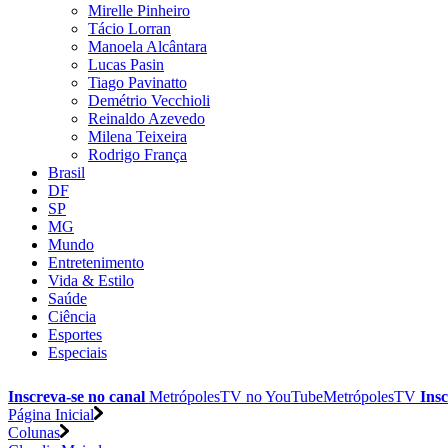
Mirelle Pinheiro
Tácio Lorran
Manoela Alcântara
Lucas Pasin
Tiago Pavinatto
Demétrio Vecchioli
Reinaldo Azevedo
Milena Teixeira
Rodrigo França
Brasil
DF
SP
MG
Mundo
Entretenimento
Vida & Estilo
Saúde
Ciência
Esportes
Especiais
Inscreva-se no canal
MetrópolesTV no
YouTube
MetrópolesTV
Insc
Página Inicial
Colunas