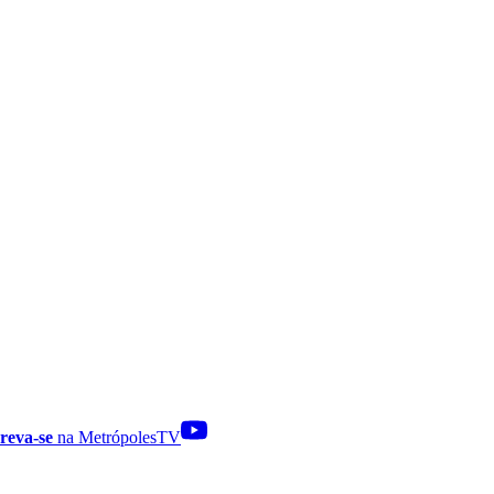
reva-se
na MetrópolesTV