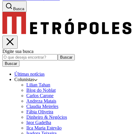
Busca
Digite sua busca
Buscar
Buscar
Últimas notícias
Colunistas
Lilian Tahan
Blog do Noblat
Carlos Carone
Andreza Matais
Claudia Meireles
Fábia Oliveira
Dinheiro & Negócios
Igor Gadelha
Ilca Maria Estevão
Isadora Teixeira