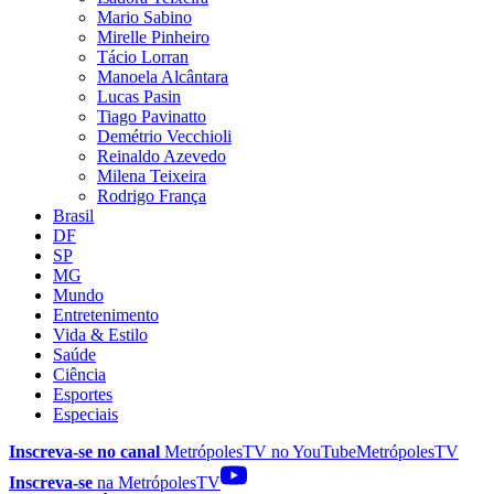
Mario Sabino
Mirelle Pinheiro
Tácio Lorran
Manoela Alcântara
Lucas Pasin
Tiago Pavinatto
Demétrio Vecchioli
Reinaldo Azevedo
Milena Teixeira
Rodrigo França
Brasil
DF
SP
MG
Mundo
Entretenimento
Vida & Estilo
Saúde
Ciência
Esportes
Especiais
Inscreva-se no canal
MetrópolesTV no
YouTube
MetrópolesTV
Inscreva-se
na MetrópolesTV