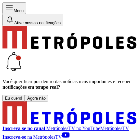
Menu
Ative nossas notificações
Você quer ficar por dentro das notícias mais importantes e receber
notificações em tempo real?
Eu quero!
Agora não
Inscreva-se no canal
MetrópolesTV no
YouTube
MetrópolesTV
Inscreva-se
na MetrópolesTV