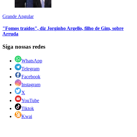
Grande Angular
"Fomos traídos", diz Jorginho Argello, filho de Gim, sobre
Arruda
Siga nossas redes
WhatsApp
Telegram
Facebook
Instagram
X
YouTube
Tiktok
Kwai