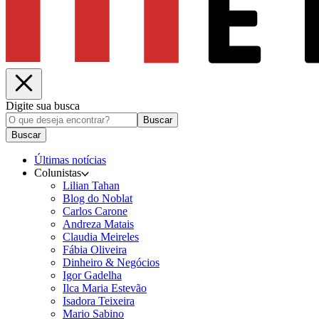
Digite sua busca
Buscar
Buscar
Últimas notícias
Colunistas
Lilian Tahan
Blog do Noblat
Carlos Carone
Andreza Matais
Claudia Meireles
Fábia Oliveira
Dinheiro & Negócios
Igor Gadelha
Ilca Maria Estevão
Isadora Teixeira
Mario Sabino