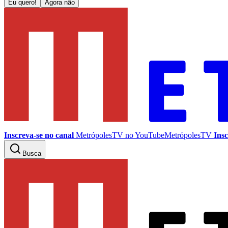
Eu quero!
Agora não
Inscreva-se no canal
MetrópolesTV no
YouTube
MetrópolesTV
Insc
Busca