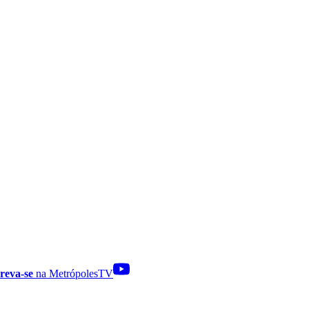
reva-se
na MetrópolesTV