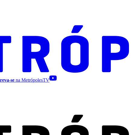
reva-se
na MetrópolesTV