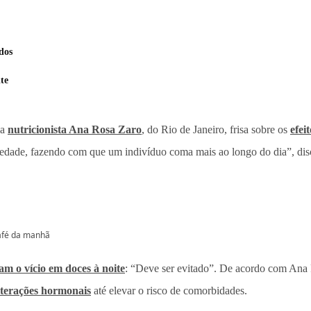
dos
te
 a
nutricionista Ana Rosa Zaro
, do Rio de Janeiro, frisa sobre os
efei
ciedade, fazendo com que um indivíduo coma mais ao longo do dia”, dis
café da manhã
am o vício em doces à noite
: “Deve ser evitado”. De acordo com Ana 
lterações hormonais
até elevar o risco de comorbidades.