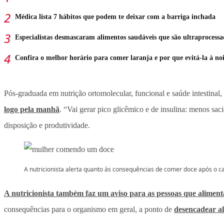
Médica lista 7 hábitos que podem te deixar com a barriga inchada
Especialistas desmascaram alimentos saudáveis que são ultraprocessa
Confira o melhor horário para comer laranja e por que evitá-la à noi
Pós-graduada em nutrição ortomolecular, funcional e saúde intestinal,
logo pela manhã
. “Vai gerar pico glicêmico e de insulina: menos sa
disposição e produtividade.
A nutricionista alerta quanto às consequências de comer doce após o 
A nutricionista também faz um aviso para as pessoas que aliment
consequências para o organismo em geral, a ponto de
desencadear a