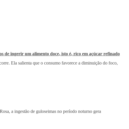
tos de ingerir um alimento doce, isto é, rico em açúcar refinado
corre. Ela salienta que o consumo favorece a diminuição do foco,
Rosa, a ingestão de guloseimas no período noturno gera