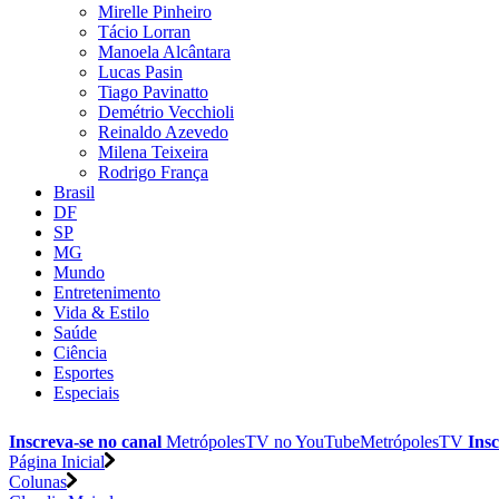
Mirelle Pinheiro
Tácio Lorran
Manoela Alcântara
Lucas Pasin
Tiago Pavinatto
Demétrio Vecchioli
Reinaldo Azevedo
Milena Teixeira
Rodrigo França
Brasil
DF
SP
MG
Mundo
Entretenimento
Vida & Estilo
Saúde
Ciência
Esportes
Especiais
Inscreva-se no canal
MetrópolesTV no
YouTube
MetrópolesTV
Insc
Página Inicial
Colunas