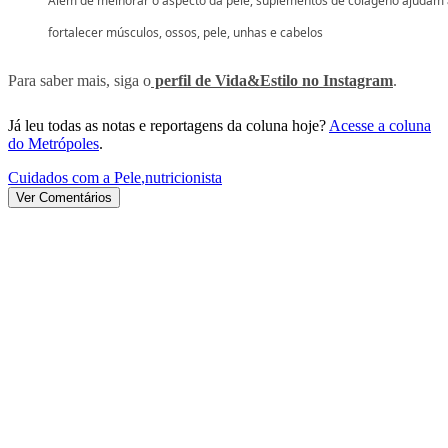
Além de melhorar o aspecto da pele, suplementos de colágeno ajudam
fortalecer músculos, ossos, pele, unhas e cabelos
Para saber mais, siga o
perfil de Vida&Estilo no Instagram
.
Já leu todas as notas e reportagens da coluna hoje?
Acesse a coluna
do Metrópoles
.
Cuidados com a Pele
,
nutricionista
Ver Comentários