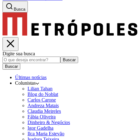
Busca
Digite sua busca
Buscar
Buscar
Últimas notícias
Colunistas
Lilian Tahan
Blog do Noblat
Carlos Carone
Andreza Matais
Claudia Meireles
Fábia Oliveira
Dinheiro & Negócios
Igor Gadelha
Ilca Maria Estevão
Isadora Teixeira