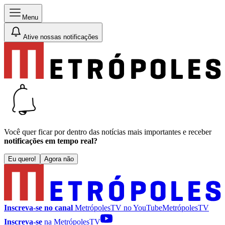
Menu
Ative nossas notificações
Você quer ficar por dentro das notícias mais importantes e receber
notificações em tempo real?
Eu quero!
Agora não
Inscreva-se no canal
MetrópolesTV no
YouTube
MetrópolesTV
Inscreva-se
na MetrópolesTV