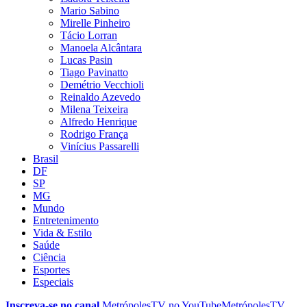
Mario Sabino
Mirelle Pinheiro
Tácio Lorran
Manoela Alcântara
Lucas Pasin
Tiago Pavinatto
Demétrio Vecchioli
Reinaldo Azevedo
Milena Teixeira
Alfredo Henrique
Rodrigo França
Vinícius Passarelli
Brasil
DF
SP
MG
Mundo
Entretenimento
Vida & Estilo
Saúde
Ciência
Esportes
Especiais
Inscreva-se no canal
MetrópolesTV no
YouTube
MetrópolesTV