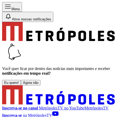
Menu
Ative nossas notificações
Você quer ficar por dentro das notícias mais importantes e receber
notificações em tempo real?
Eu quero!
Agora não
Inscreva-se no canal
MetrópolesTV no
YouTube
MetrópolesTV
Inscreva-se
na MetrópolesTV