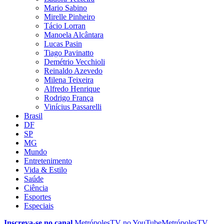
Mario Sabino
Mirelle Pinheiro
Tácio Lorran
Manoela Alcântara
Lucas Pasin
Tiago Pavinatto
Demétrio Vecchioli
Reinaldo Azevedo
Milena Teixeira
Alfredo Henrique
Rodrigo França
Vinícius Passarelli
Brasil
DF
SP
MG
Mundo
Entretenimento
Vida & Estilo
Saúde
Ciência
Esportes
Especiais
Inscreva-se no canal
MetrópolesTV no
YouTube
MetrópolesTV