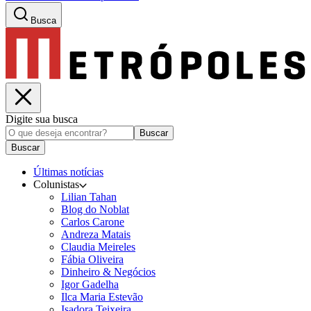
Busca
Digite sua busca
Buscar
Buscar
Últimas notícias
Colunistas
Lilian Tahan
Blog do Noblat
Carlos Carone
Andreza Matais
Claudia Meireles
Fábia Oliveira
Dinheiro & Negócios
Igor Gadelha
Ilca Maria Estevão
Isadora Teixeira