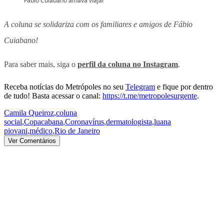
Fábio Cuiabano amava viajar
A coluna se solidariza com os familiares e amigos de Fábio
Cuiabano!
Para saber mais, siga o
perfil da coluna no Instagram
.
Receba notícias do Metrópoles no seu
Telegram
e fique por dentro
de tudo! Basta acessar o canal:
https://t.me/metropolesurgente
.
Camila Queiroz
,
coluna
social
,
Copacabana
,
Coronavírus
,
dermatologista
,
luana
piovani
,
médico
,
Rio de Janeiro
Ver Comentários