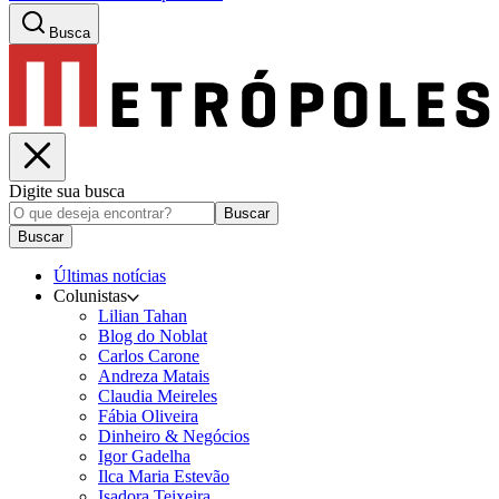
Busca
Digite sua busca
Buscar
Buscar
Últimas notícias
Colunistas
Lilian Tahan
Blog do Noblat
Carlos Carone
Andreza Matais
Claudia Meireles
Fábia Oliveira
Dinheiro & Negócios
Igor Gadelha
Ilca Maria Estevão
Isadora Teixeira