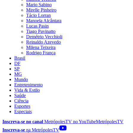
Mario Sabino
Mirelle Pinheiro
Tácio Lorran
Manoela Alcântara
Lucas Pasin
Tiago Pavinatto
Demétrio Vecchioli
Reinaldo Azevedo
Milena Teixeira
Rodrigo França
Brasil
DF
SP
MG
Mundo
Entretenimento
Vida & Estilo
Saúde
Ciência
Esportes
Especiais
Inscreva-se no canal
MetrópolesTV no
YouTube
MetrópolesTV
Inscreva-se
na MetrópolesTV