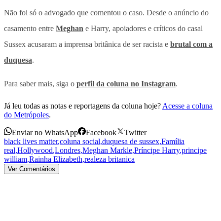
Não foi só o advogado que comentou o caso. Desde o anúncio do
casamento entre
Meghan
e Harry, apoiadores e críticos do casal
Sussex acusaram a imprensa britânica de ser racista e
brutal com a
duquesa
.
Para saber mais, siga o
perfil da coluna no Instagram
.
Já leu todas as notas e reportagens da coluna hoje?
Acesse a coluna
do Metrópoles
.
Enviar no WhatsApp
Facebook
Twitter
black lives matter
,
coluna social
,
duquesa de sussex
,
Família
real
,
Hollywood
,
Londres
,
Meghan Markle
,
Príncipe Harry
,
principe
william
,
Rainha Elizabeth
,
realeza britanica
Ver Comentários