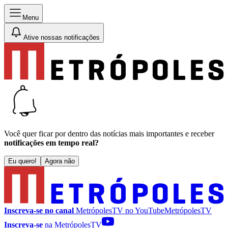
Menu
Ative nossas notificações
Você quer ficar por dentro das notícias mais importantes e receber
notificações em tempo real?
Eu quero!
Agora não
Inscreva-se no canal
MetrópolesTV no
YouTube
MetrópolesTV
Inscreva-se
na MetrópolesTV