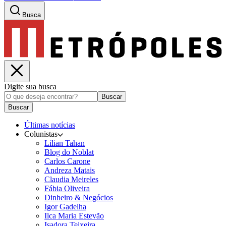
Busca
Digite sua busca
Buscar
Buscar
Últimas notícias
Colunistas
Lilian Tahan
Blog do Noblat
Carlos Carone
Andreza Matais
Claudia Meireles
Fábia Oliveira
Dinheiro & Negócios
Igor Gadelha
Ilca Maria Estevão
Isadora Teixeira