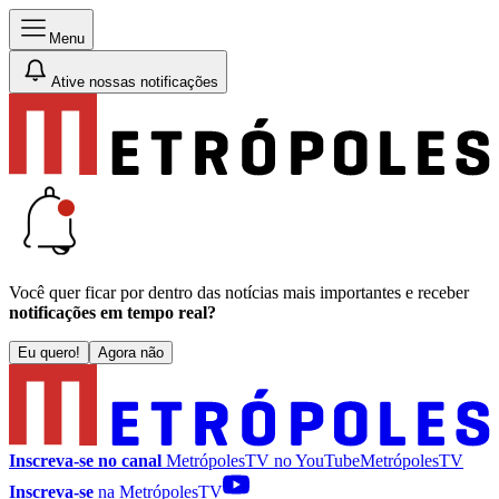
Menu
Ative nossas notificações
Você quer ficar por dentro das notícias mais importantes e receber
notificações em tempo real?
Eu quero!
Agora não
Inscreva-se no canal
MetrópolesTV no
YouTube
MetrópolesTV
Inscreva-se
na MetrópolesTV