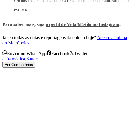
Um dos chás mencionados pela hepatologista como “autorizado” é o de
melissa
Para saber mais, siga
o perfil de Vida&Estilo no Instagram
.
Já leu todas as notas e reportagens da coluna hoje?
Acesse a coluna
do Metrópoles
.
Enviar no WhatsApp
Facebook
Twitter
chás
,
médica
,
Saúde
Ver Comentários