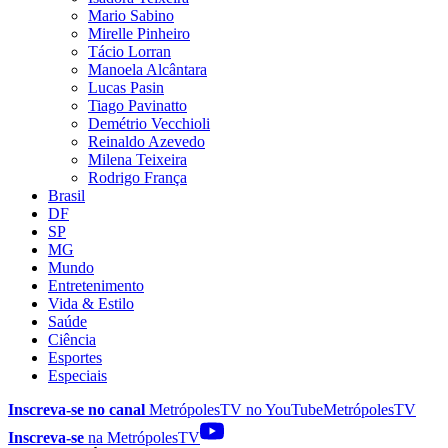
Mario Sabino
Mirelle Pinheiro
Tácio Lorran
Manoela Alcântara
Lucas Pasin
Tiago Pavinatto
Demétrio Vecchioli
Reinaldo Azevedo
Milena Teixeira
Rodrigo França
Brasil
DF
SP
MG
Mundo
Entretenimento
Vida & Estilo
Saúde
Ciência
Esportes
Especiais
Inscreva-se no canal
MetrópolesTV no
YouTube
MetrópolesTV
Inscreva-se
na MetrópolesTV