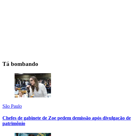
Tá bombando
São Paulo
Chefes de gabinete de Zoe pedem demissão após divulgação de
patrimônio