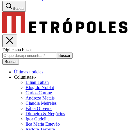
Busca
Digite sua busca
Buscar
Buscar
Últimas notícias
Colunistas
Lilian Tahan
Blog do Noblat
Carlos Carone
Andreza Matais
Claudia Meireles
Fábia Oliveira
Dinheiro & Negócios
Igor Gadelha
Ilca Maria Estevão
Isadora Teixeira