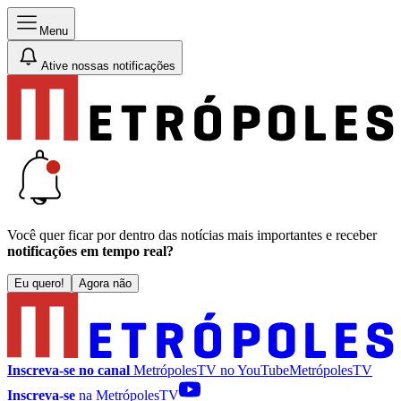
Menu
Ative nossas notificações
Você quer ficar por dentro das notícias mais importantes e receber
notificações em tempo real?
Eu quero!
Agora não
Inscreva-se no canal
MetrópolesTV no
YouTube
MetrópolesTV
Inscreva-se
na MetrópolesTV