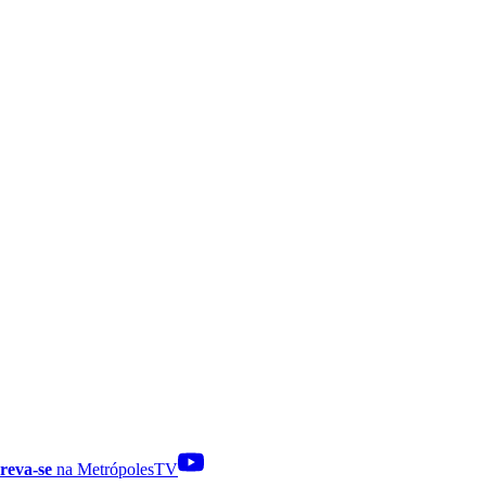
reva-se
na MetrópolesTV