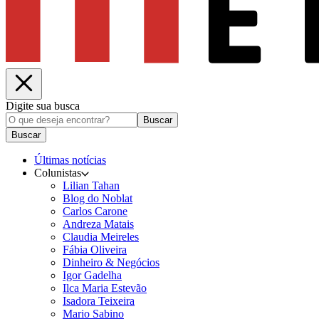
Digite sua busca
Buscar
Buscar
Últimas notícias
Colunistas
Lilian Tahan
Blog do Noblat
Carlos Carone
Andreza Matais
Claudia Meireles
Fábia Oliveira
Dinheiro & Negócios
Igor Gadelha
Ilca Maria Estevão
Isadora Teixeira
Mario Sabino