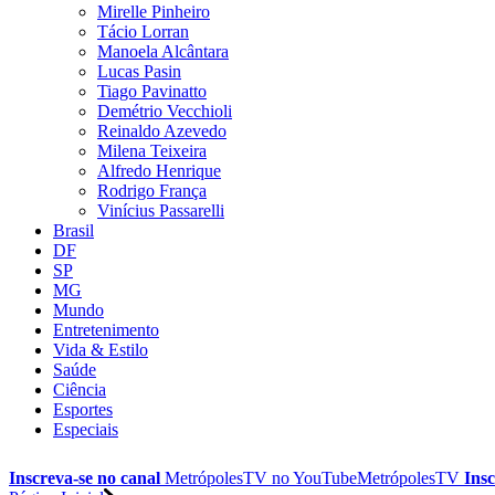
Mirelle Pinheiro
Tácio Lorran
Manoela Alcântara
Lucas Pasin
Tiago Pavinatto
Demétrio Vecchioli
Reinaldo Azevedo
Milena Teixeira
Alfredo Henrique
Rodrigo França
Vinícius Passarelli
Brasil
DF
SP
MG
Mundo
Entretenimento
Vida & Estilo
Saúde
Ciência
Esportes
Especiais
Inscreva-se no canal
MetrópolesTV no
YouTube
MetrópolesTV
Insc