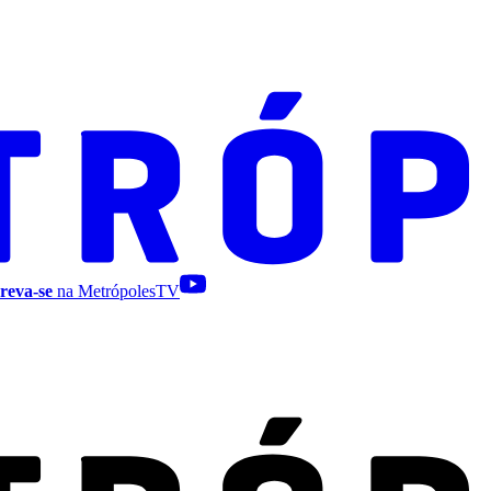
reva-se
na MetrópolesTV