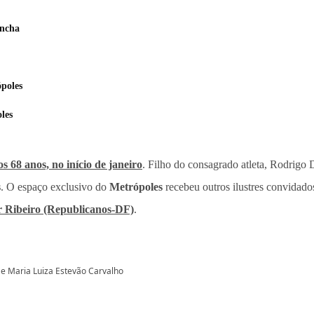
incha
poles
les
s 68 anos, no início de janeiro
. Filho do consagrado atleta, Rodrigo D
s
. O espaço exclusivo do
Metrópoles
recebeu outros ilustres convidados
ar Ribeiro (Republicanos-DF)
.
o e Maria Luiza Estevão Carvalho