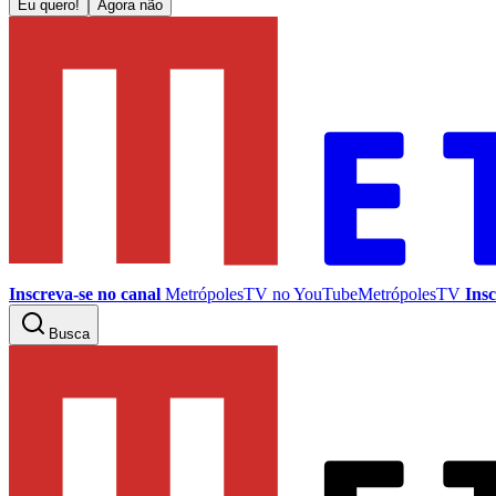
Eu quero!
Agora não
Inscreva-se no canal
MetrópolesTV no
YouTube
MetrópolesTV
Insc
Busca