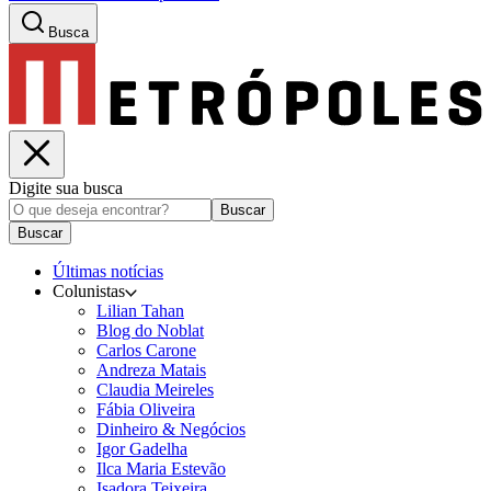
Busca
Digite sua busca
Buscar
Buscar
Últimas notícias
Colunistas
Lilian Tahan
Blog do Noblat
Carlos Carone
Andreza Matais
Claudia Meireles
Fábia Oliveira
Dinheiro & Negócios
Igor Gadelha
Ilca Maria Estevão
Isadora Teixeira