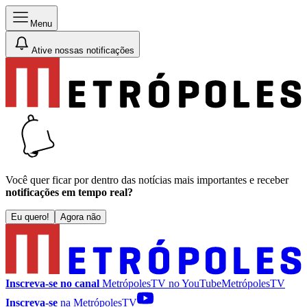
Menu
Ative nossas notificações
Você quer ficar por dentro das notícias mais importantes e receber
notificações em tempo real?
Eu quero!
Agora não
Inscreva-se no canal
MetrópolesTV no
YouTube
MetrópolesTV
Inscreva-se
na MetrópolesTV