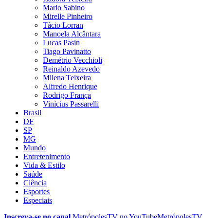
Mario Sabino
Mirelle Pinheiro
Tácio Lorran
Manoela Alcântara
Lucas Pasin
Tiago Pavinatto
Demétrio Vecchioli
Reinaldo Azevedo
Milena Teixeira
Alfredo Henrique
Rodrigo França
Vinícius Passarelli
Brasil
DF
SP
MG
Mundo
Entretenimento
Vida & Estilo
Saúde
Ciência
Esportes
Especiais
Inscreva-se no canal
MetrópolesTV no
YouTube
MetrópolesTV