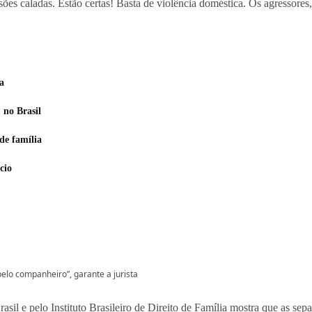
sões caladas. Estão certas! Basta de violência doméstica. Os agressores
a
no Brasil
de família
cio
pelo companheiro”, garante a jurista
il e pelo Instituto Brasileiro de Direito de Família mostra que as sep