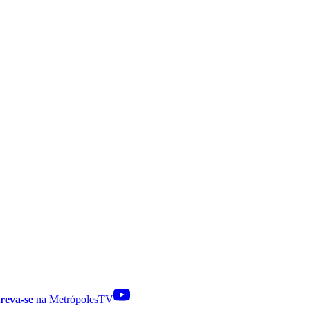
reva-se
na MetrópolesTV