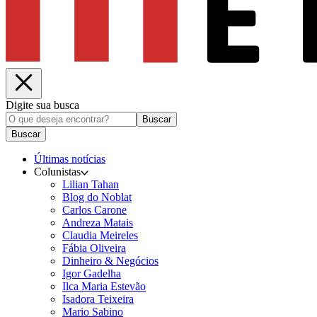
Digite sua busca
Buscar
Buscar
Últimas notícias
Colunistas
Lilian Tahan
Blog do Noblat
Carlos Carone
Andreza Matais
Claudia Meireles
Fábia Oliveira
Dinheiro & Negócios
Igor Gadelha
Ilca Maria Estevão
Isadora Teixeira
Mario Sabino