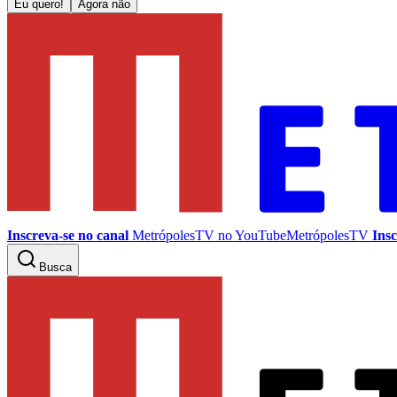
Eu quero!
Agora não
Inscreva-se no canal
MetrópolesTV no
YouTube
MetrópolesTV
Insc
Busca