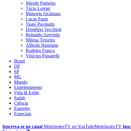
Mirelle Pinheiro
Tácio Lorran
Manoela Alcântara
Lucas Pasin
Tiago Pavinatto
Demétrio Vecchioli
Reinaldo Azevedo
Milena Teixeira
Alfredo Henrique
Rodrigo França
Vinícius Passarelli
Brasil
DF
SP
MG
Mundo
Entretenimento
Vida & Estilo
Saúde
Ciência
Esportes
Especiais
Inscreva-se no canal
MetrópolesTV no
YouTube
MetrópolesTV
Insc