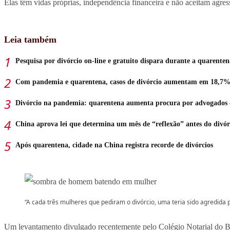
Elas têm vidas próprias, independência financeira e não aceitam agres
Leia também
Pesquisa por divórcio on-line e gratuito dispara durante a quarenten
Com pandemia e quarentena, casos de divórcio aumentam em 18,7% 
Divórcio na pandemia: quarentena aumenta procura por advogados 
China aprova lei que determina um mês de “reflexão” antes do divór
Após quarentena, cidade na China registra recorde de divórcios
“A cada três mulheres que pediram o divórcio, uma teria sido agredida 
Um levantamento divulgado recentemente pelo Colégio Notarial do Bras