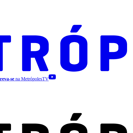
reva-se
na MetrópolesTV