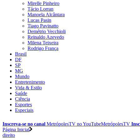
Mirelle Pinheiro
Tácio Lorran
Manoela Alcântara
Lucas Pasin
Tiago Pavinatto
Demétrio Vecchioli
Reinaldo Azevedo
Milena Teixeira
Rodrigo França
Brasil
DF
SP
MG
Mundo
Entretenimento
Vida & Estilo
Saúde
Ciência
Esportes
Especiais
Inscreva-se no canal
MetrópolesTV no
YouTube
MetrópolesTV
Insc
Página Inicial
direito