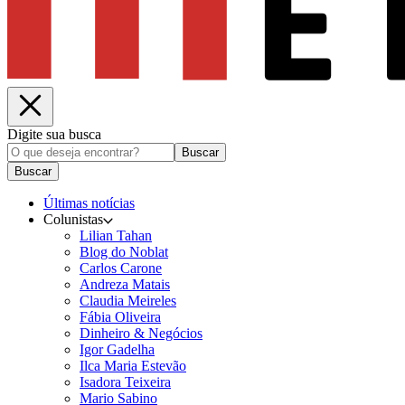
Digite sua busca
Buscar
Buscar
Últimas notícias
Colunistas
Lilian Tahan
Blog do Noblat
Carlos Carone
Andreza Matais
Claudia Meireles
Fábia Oliveira
Dinheiro & Negócios
Igor Gadelha
Ilca Maria Estevão
Isadora Teixeira
Mario Sabino