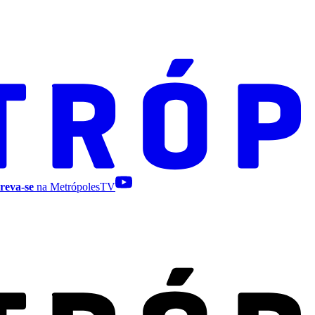
reva-se
na MetrópolesTV