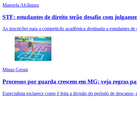
Manoela Alcântara
STF: estudantes de direito terão desafio com julgame
As inscrições para a competição acadêmica destinada a estudantes de
Minas Gerais
Processos por guarda crescem em MG; veja regras par
Especialista esclarece como é feita a divisão do período de descanso, 