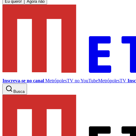
Eu quero!
Agora não
Inscreva-se no canal
MetrópolesTV no
YouTube
MetrópolesTV
Insc
Busca