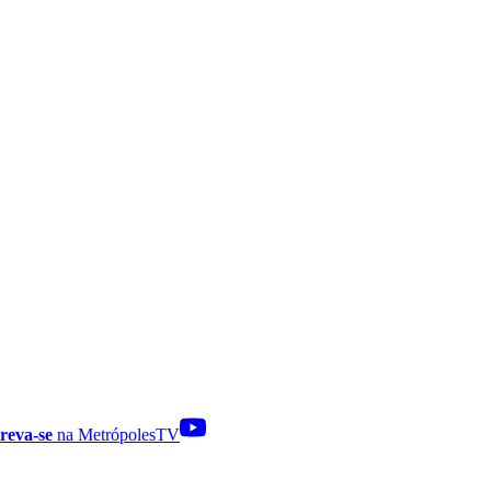
reva-se
na MetrópolesTV