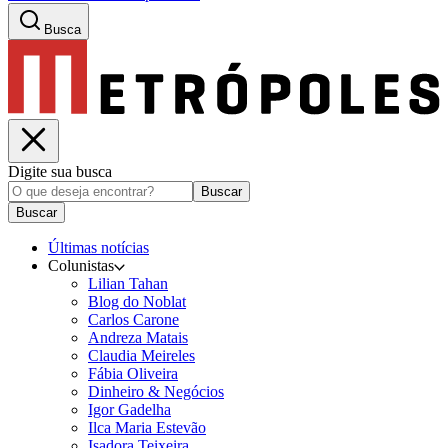
Busca
Digite sua busca
Buscar
Buscar
Últimas notícias
Colunistas
Lilian Tahan
Blog do Noblat
Carlos Carone
Andreza Matais
Claudia Meireles
Fábia Oliveira
Dinheiro & Negócios
Igor Gadelha
Ilca Maria Estevão
Isadora Teixeira