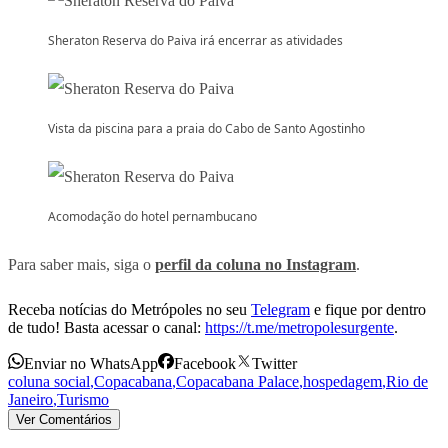
Sheraton Reserva do Paiva irá encerrar as atividades
Vista da piscina para a praia do Cabo de Santo Agostinho
Acomodação do hotel pernambucano
Para saber mais, siga o
perfil da coluna no Instagram
.
Receba notícias do Metrópoles no seu
Telegram
e fique por dentro
de tudo! Basta acessar o canal:
https://t.me/metropolesurgente
.
Enviar no WhatsApp
Facebook
Twitter
coluna social
,
Copacabana
,
Copacabana Palace
,
hospedagem
,
Rio de
Janeiro
,
Turismo
Ver Comentários