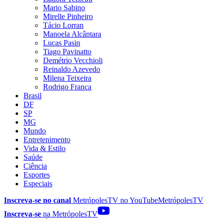
Mario Sabino
Mirelle Pinheiro
Tácio Lorran
Manoela Alcântara
Lucas Pasin
Tiago Pavinatto
Demétrio Vecchioli
Reinaldo Azevedo
Milena Teixeira
Rodrigo França
Brasil
DF
SP
MG
Mundo
Entretenimento
Vida & Estilo
Saúde
Ciência
Esportes
Especiais
Inscreva-se no canal
MetrópolesTV no
YouTube
MetrópolesTV
Inscreva-se
na MetrópolesTV