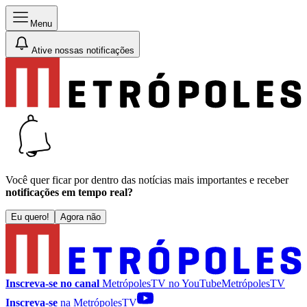
Menu
Ative nossas notificações
Você quer ficar por dentro das notícias mais importantes e receber
notificações em tempo real?
Eu quero!
Agora não
Inscreva-se no canal
MetrópolesTV no
YouTube
MetrópolesTV
Inscreva-se
na MetrópolesTV