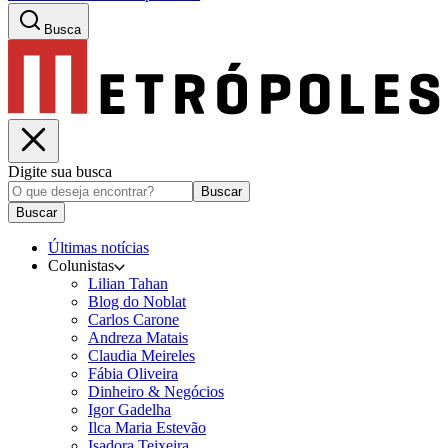
Busca
Digite sua busca
Buscar
Buscar
Últimas notícias
Colunistas
Lilian Tahan
Blog do Noblat
Carlos Carone
Andreza Matais
Claudia Meireles
Fábia Oliveira
Dinheiro & Negócios
Igor Gadelha
Ilca Maria Estevão
Isadora Teixeira