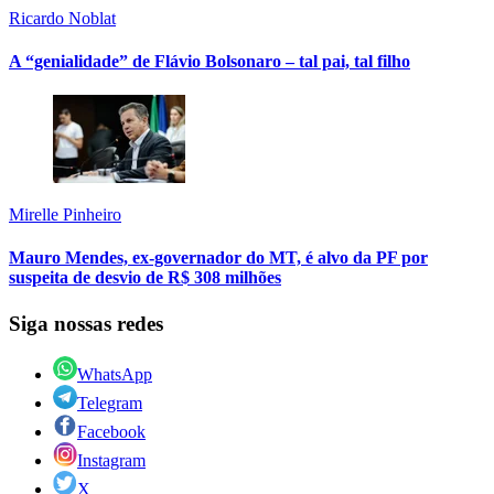
Ricardo Noblat
A “genialidade” de Flávio Bolsonaro – tal pai, tal filho
Mirelle Pinheiro
Mauro Mendes, ex-governador do MT, é alvo da PF por
suspeita de desvio de R$ 308 milhões
Siga nossas redes
WhatsApp
Telegram
Facebook
Instagram
X