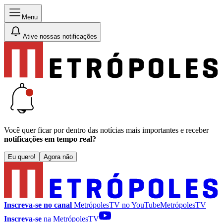
Menu
Ative nossas notificações
Você quer ficar por dentro das notícias mais importantes e receber
notificações em tempo real?
Eu quero!
Agora não
Inscreva-se no canal
MetrópolesTV no
YouTube
MetrópolesTV
Inscreva-se
na MetrópolesTV