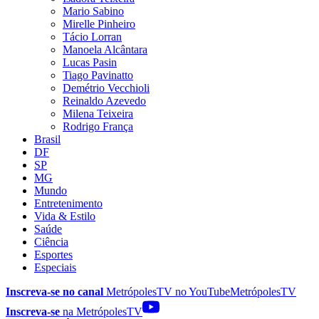
Mario Sabino
Mirelle Pinheiro
Tácio Lorran
Manoela Alcântara
Lucas Pasin
Tiago Pavinatto
Demétrio Vecchioli
Reinaldo Azevedo
Milena Teixeira
Rodrigo França
Brasil
DF
SP
MG
Mundo
Entretenimento
Vida & Estilo
Saúde
Ciência
Esportes
Especiais
Inscreva-se no canal
MetrópolesTV no
YouTube
MetrópolesTV
Inscreva-se
na MetrópolesTV