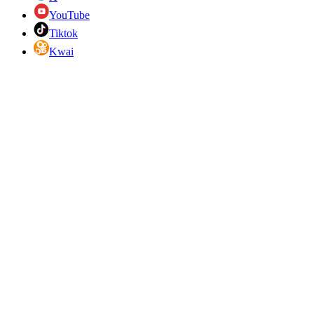
YouTube
Tiktok
Kwai