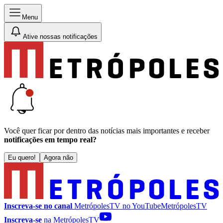
Menu
Ative nossas notificações
Você quer ficar por dentro das notícias mais importantes e receber
notificações em tempo real?
Eu quero!
Agora não
Inscreva-se no canal
MetrópolesTV no
YouTube
MetrópolesTV
Inscreva-se
na MetrópolesTV