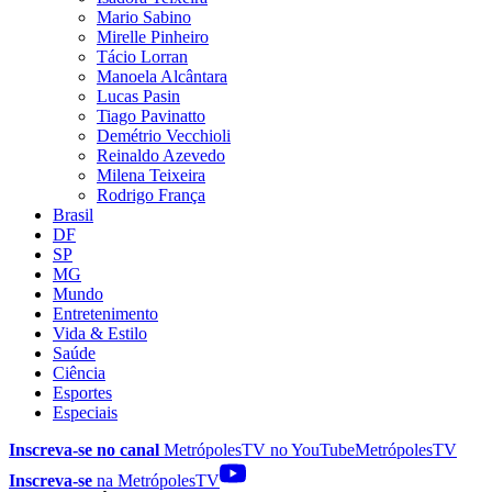
Mario Sabino
Mirelle Pinheiro
Tácio Lorran
Manoela Alcântara
Lucas Pasin
Tiago Pavinatto
Demétrio Vecchioli
Reinaldo Azevedo
Milena Teixeira
Rodrigo França
Brasil
DF
SP
MG
Mundo
Entretenimento
Vida & Estilo
Saúde
Ciência
Esportes
Especiais
Inscreva-se no canal
MetrópolesTV no
YouTube
MetrópolesTV
Inscreva-se
na MetrópolesTV