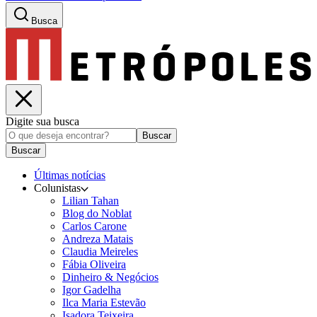
Busca
Digite sua busca
Buscar
Buscar
Últimas notícias
Colunistas
Lilian Tahan
Blog do Noblat
Carlos Carone
Andreza Matais
Claudia Meireles
Fábia Oliveira
Dinheiro & Negócios
Igor Gadelha
Ilca Maria Estevão
Isadora Teixeira