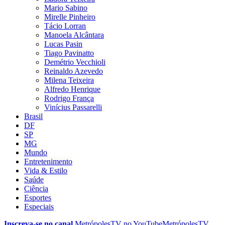
Mario Sabino
Mirelle Pinheiro
Tácio Lorran
Manoela Alcântara
Lucas Pasin
Tiago Pavinatto
Demétrio Vecchioli
Reinaldo Azevedo
Milena Teixeira
Alfredo Henrique
Rodrigo França
Vinícius Passarelli
Brasil
DF
SP
MG
Mundo
Entretenimento
Vida & Estilo
Saúde
Ciência
Esportes
Especiais
Inscreva-se no canal
MetrópolesTV no
YouTube
MetrópolesTV