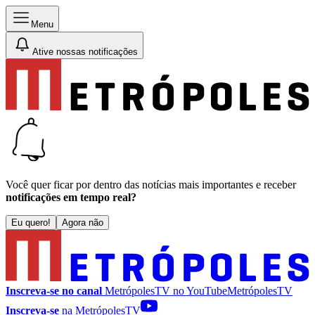
Menu
Ative nossas notificações
Você quer ficar por dentro das notícias mais importantes e receber
notificações em tempo real?
Eu quero!
Agora não
Inscreva-se no canal
MetrópolesTV no
YouTube
MetrópolesTV
Inscreva-se
na MetrópolesTV