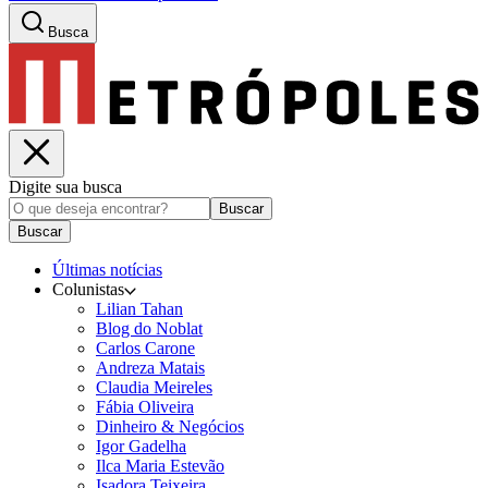
Busca
Digite sua busca
Buscar
Buscar
Últimas notícias
Colunistas
Lilian Tahan
Blog do Noblat
Carlos Carone
Andreza Matais
Claudia Meireles
Fábia Oliveira
Dinheiro & Negócios
Igor Gadelha
Ilca Maria Estevão
Isadora Teixeira