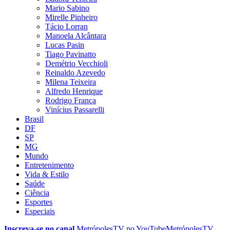
Mario Sabino
Mirelle Pinheiro
Tácio Lorran
Manoela Alcântara
Lucas Pasin
Tiago Pavinatto
Demétrio Vecchioli
Reinaldo Azevedo
Milena Teixeira
Alfredo Henrique
Rodrigo França
Vinícius Passarelli
Brasil
DF
SP
MG
Mundo
Entretenimento
Vida & Estilo
Saúde
Ciência
Esportes
Especiais
Inscreva-se no canal
MetrópolesTV no
YouTube
MetrópolesTV