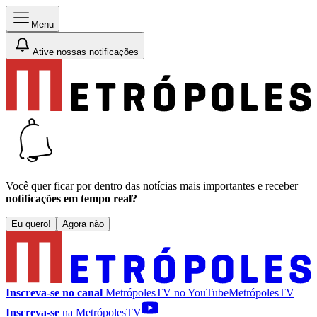
Menu
Ative nossas notificações
Você quer ficar por dentro das notícias mais importantes e receber
notificações em tempo real?
Eu quero!
Agora não
Inscreva-se no canal
MetrópolesTV no
YouTube
MetrópolesTV
Inscreva-se
na MetrópolesTV