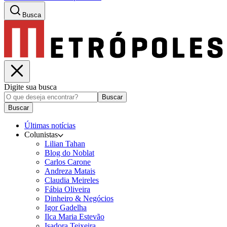
Busca
Digite sua busca
Buscar
Buscar
Últimas notícias
Colunistas
Lilian Tahan
Blog do Noblat
Carlos Carone
Andreza Matais
Claudia Meireles
Fábia Oliveira
Dinheiro & Negócios
Igor Gadelha
Ilca Maria Estevão
Isadora Teixeira