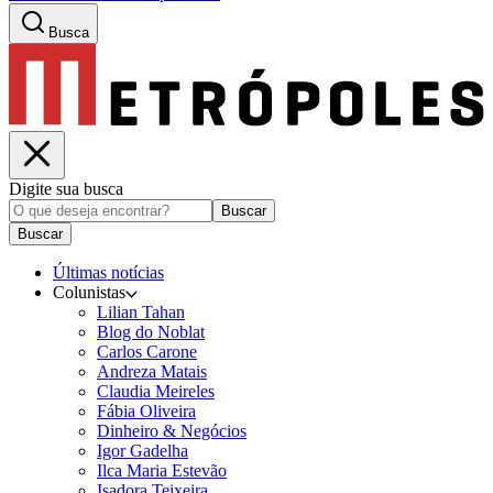
Busca
Digite sua busca
Buscar
Buscar
Últimas notícias
Colunistas
Lilian Tahan
Blog do Noblat
Carlos Carone
Andreza Matais
Claudia Meireles
Fábia Oliveira
Dinheiro & Negócios
Igor Gadelha
Ilca Maria Estevão
Isadora Teixeira