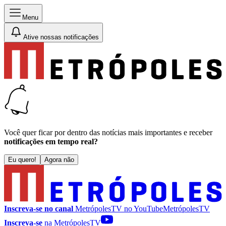
Menu
Ative nossas notificações
Você quer ficar por dentro das notícias mais importantes e receber
notificações em tempo real?
Eu quero!
Agora não
Inscreva-se no canal
MetrópolesTV no
YouTube
MetrópolesTV
Inscreva-se
na MetrópolesTV