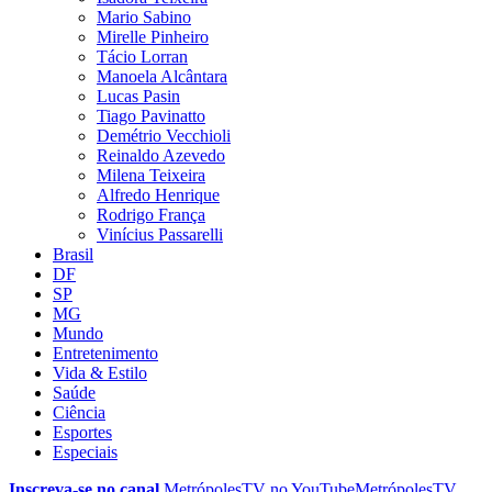
Mario Sabino
Mirelle Pinheiro
Tácio Lorran
Manoela Alcântara
Lucas Pasin
Tiago Pavinatto
Demétrio Vecchioli
Reinaldo Azevedo
Milena Teixeira
Alfredo Henrique
Rodrigo França
Vinícius Passarelli
Brasil
DF
SP
MG
Mundo
Entretenimento
Vida & Estilo
Saúde
Ciência
Esportes
Especiais
Inscreva-se no canal
MetrópolesTV no
YouTube
MetrópolesTV